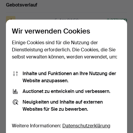
Gebotsverlauf
4
5. Apr, 04:59
3 377 USD
Wir verwenden Cookies
1
30. Mär, 16:02
3 166 USD
Einige Cookies sind für die Nutzung der
Dienstleistung erforderlich. Die Cookies, die Sie
4
A
30. Mär, 16:02
3 165 USD
selbst verwalten können, werden verwendet, um:
Alle 9 Gebote anzeigen
Inhalte und Funktionen an Ihre Nutzung der
Website anzupassen.
Ausgewählt von unseren Objektexperten
Auctionet zu entwickeln und verbessern.
Neuigkeiten und Inhalte auf externen
Beschreibung
Websites für Sie zu bewerben.
Sonnenbrand. Griffbrett und Stall aus Jakaranda. 2
Gibson Humbucker, einer verchromt, der andere
Weitere Informationen:
Datenschutzerklärung
wahrscheinlich vernickelt. Etikett mit der Seriennummer