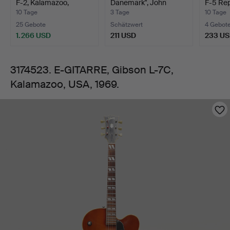
F-2, Kalamazoo,
Danemark", John
F-5 Rep
USA,
Michigan…
Gibson 17…
1998 …
10 Tage
3 Tage
10 Tage
25 Gebote
Schätzwert
4 Gebot
1969.
1.266 USD
211 USD
233 U
3174523. E-GITARRE, Gibson L-7C,
Kalamazoo, USA, 1969.
Bilder