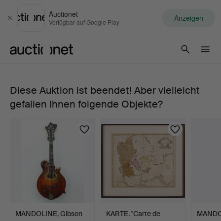
Auctionet
Anzeigen
Schließen
Verfügbar auf Google Play
Auctionet.com
Diese Auktion ist beendet! Aber vielleicht
E-
gefallen Ihnen folgende Objekte?
GITARRE,
Gibson
L-
7C,
Kalamazoo,
MANDOLINE, Gibson
KARTE. "Carte de
MANDOL