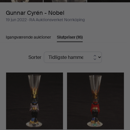
Gunnar Cyrén - Nobel
19 jun 2022
· RA Auktionsverket Norrköping
Igangværende auktioner
Slutpriser
(16)
Slutpriser
Sorter