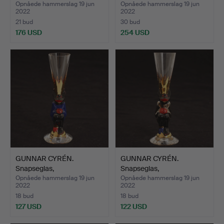
"Nobelservisen",…
"Nobelservisen",…
Opnåede hammerslag 19 jun
Opnåede hammerslag 19 jun
2022
2022
21 bud
30 bud
176 USD
254 USD
GUNNAR CYRÉN.
GUNNAR CYRÉN.
Snapseglas,
Snapseglas,
"Nobelservisen",…
"Nobelservisen",…
Opnåede hammerslag 19 jun
Opnåede hammerslag 19 jun
2022
2022
18 bud
18 bud
127 USD
122 USD