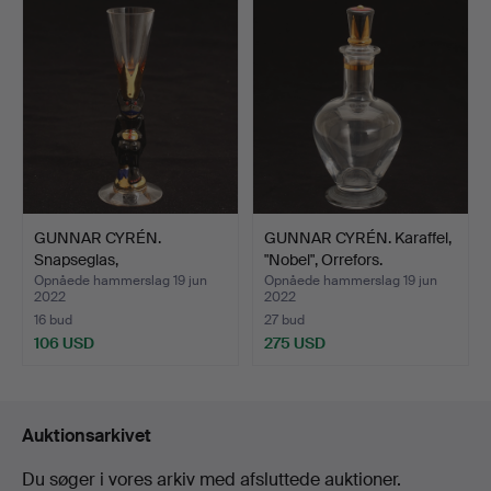
GUNNAR CYRÉN.
GUNNAR CYRÉN. Karaffel,
Snapseglas,
"Nobel", Orrefors.
"Nobelservisen",…
Opnåede hammerslag 19 jun
Opnåede hammerslag 19 jun
2022
2022
16 bud
27 bud
106 USD
275 USD
Auktionsarkivet
Du søger i vores arkiv med afsluttede auktioner.