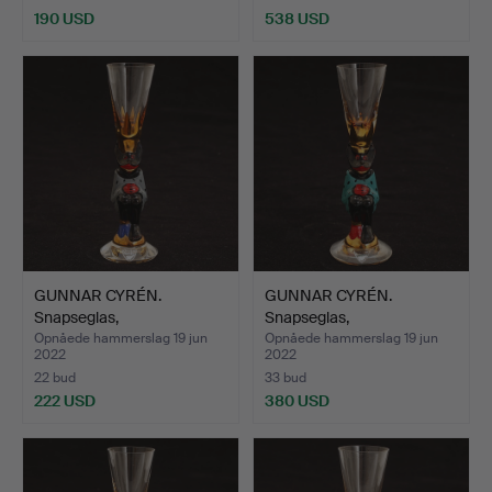
190 USD
538 USD
GUNNAR CYRÉN.
GUNNAR CYRÉN.
Snapseglas,
Snapseglas,
"Nobelservisen",…
"Nobelservisen",…
Opnåede hammerslag 19 jun
Opnåede hammerslag 19 jun
2022
2022
22 bud
33 bud
222 USD
380 USD