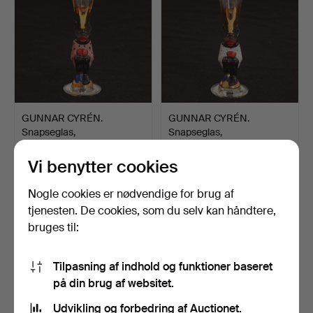
GUNNAR CYRÉN.
GUNNAR CYRÉN.
Snapseglas,
Snapseglas,
"Nobelservisen",…
"Nobelservisen",…
Opnåede hammerslag 19 jun
Opnåede hammerslag 19 jun
2022
2022
Vi benytter cookies
34 bud
19 bud
317 USD
116 USD
Nogle cookies er nødvendige for brug af
tjenesten. De cookies, som du selv kan håndtere,
bruges til:
Tilpasning af indhold og funktioner baseret
på din brug af websitet.
Udvikling og forbedring af Auctionet.