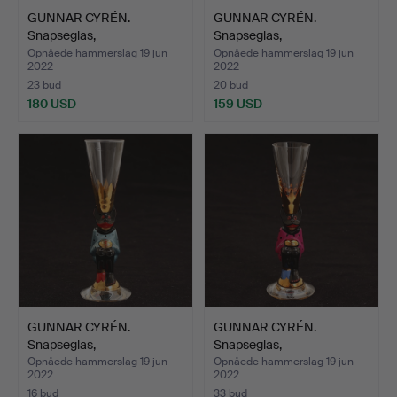
GUNNAR CYRÉN.
GUNNAR CYRÉN.
Snapseglas,
Snapseglas,
"Nobelservisen",…
"Nobelservisen",…
Opnåede hammerslag 19 jun
Opnåede hammerslag 19 jun
2022
2022
23 bud
20 bud
180 USD
159 USD
GUNNAR CYRÉN.
GUNNAR CYRÉN.
Snapseglas,
Snapseglas,
"Nobelservisen",…
"Nobelservisen",…
Opnåede hammerslag 19 jun
Opnåede hammerslag 19 jun
2022
2022
16 bud
33 bud