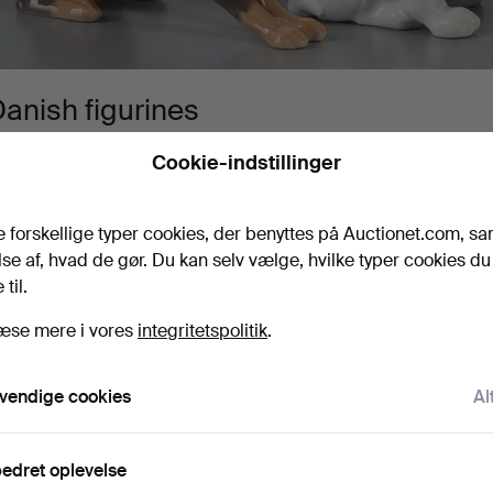
anish figurines
 maj 2026
· Stockholms Auktionsverk Helsinki
Cookie-indstillinger
xplore our collection of figurines from renowned manufacture
openhagen, Bing & Gröndahl and Dahl Jensen. With masterful
e forskellige typer cookies, der benyttes på Auctionet.com, sa
etails, these items are perfect for both collectors and interior
se af, hvad de gør. Du kan selv vælge, hvilke typer cookies du 
ind something unique!
til.
æse mere i vores
integritetspolitik
.
Igangværende auktioner
Slutpriser
0 genstande
Vores arkiv med over 4 470 000 genst
vendige cookies
Al
Igangværende
i har desværre ingen genstande, der matcher din
Sø
edret oplevelse
uktioner
øgning.