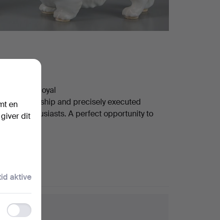
rs such as Royal
 craftsmanship and precisely executed
mt en
 design enthusiasts. A perfect opportunity to
giver dit
ande
tid aktive
Functionality
getips