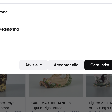
evne
kedsføring
iv, der matcher din søgning
Afvis alle
Accepter alle
Gem indstil
re. Royal
CARL MARTIN-HANSEN.
Figurer 2 stk. 
anmar…
Figurin. Pige i folked…
8043. Bing & 