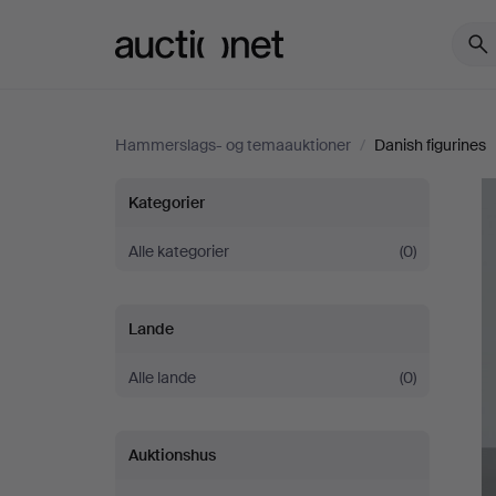
Auctionet.com
Hammerslags- og temaauktioner
/
Danish figurines
Danish
Kategorier
figurines
Alle kategorier
(0)
Lande
Alle lande
(0)
Auktionshus