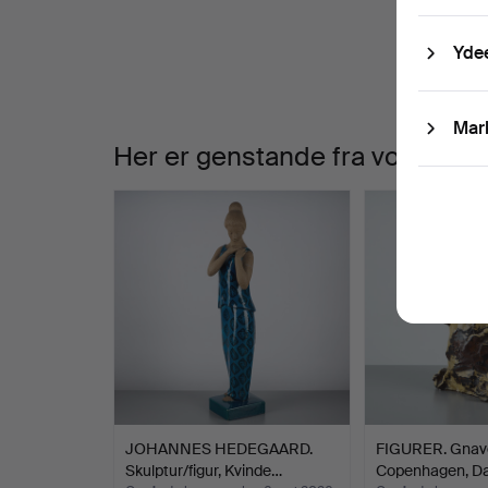
Yde
Mar
Her er genstande fra vores ark
JOHANNES HEDEGAARD.
FIGURER. Gnave
Skulptur/figur, Kvinde…
Copenhagen, D