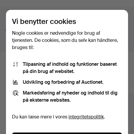
A pair of rustic pieces by Patrick Nordström contribute
precisely to that. As do the pair of wall lamps from Lyfa,
Søgetips
Helge Christoffersen's bust in oxblood glaze, Kurt
Vi benytter cookies
Østervig & Carl Madsen's dining table and Helge Kurt
Vi søger automatisk på dele af ord. Søger du efter
Nogle cookies er nødvendige for brug af
Hansen's naturally formed bowl. And so on. And so on. It
bånd
, finder vi også
arm
bånd
sur
.
tjenesten. De cookies, som du selv kan håndtere,
is a magnificent catalogue comprising 100 lots. And it
bruges til:
also contains some truly exceptional highlights.
Poul Henningsen's floor lamp "PH 5/3" is one such
highlight, as is the Wegner cabinet and the lamb's wool
Tilpasning af indhold og funktioner baseret
Her er genstande fra vores arkiv, der
upholstered pine sofa. Could anything look more
på din brug af websitet.
matcher din søgning
inviting?
Udvikling og forbedring af Auctionet.
Vis alle genstande
Welcome to Palsgaard Home!
Markedsføring af nyheder og indhold til dig
på eksterne websites.
Du kan læse mere i vores
integritetspolitik
.