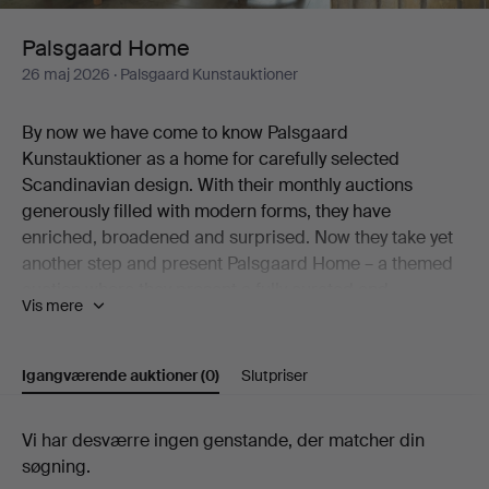
Palsgaard Home
26 maj 2026
· Palsgaard Kunstauktioner
By now we have come to know Palsgaard
Kunstauktioner as a home for carefully selected
Scandinavian design. With their monthly auctions
generously filled with modern forms, they have
enriched, broadened and surprised. Now they take yet
another step and present Palsgaard Home – a themed
auction where they present a fully curated and
Vis mere
decorated home created exclusively with items from the
auction.
Igangværende auktioner
(0)
Slutpriser
"We imagine a Palsgaard Home as a space styled in the
true Palsgaard spirit – filled with design classics, pieces
of undeniable quality and objects with character. A
Igangværende
Vi har desværre ingen genstande, der matcher din
home that feels collected rather than decorated."
søgning.
auktioner