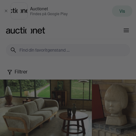
Auctionet
Vis
Luk
Findes på Google Play
Auctionet.com
Filtrer
Palsgaard
Home