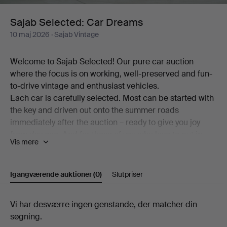
Sajab Selected: Car Dreams
10 maj 2026
· Sajab Vintage
Welcome to Sajab Selected! Our pure car auction
where the focus is on working, well-preserved and fun-
to-drive vintage and enthusiast vehicles.
Each car is carefully selected. Most can be started with
the key and driven out onto the summer roads
immediately after the auction – ready to give you joy
from day one. And for those of you who love to put in
Vis mere
your own time and love, there are also wonderful
renovation objects that are just waiting to become your
personal dream car. These are cars you can feel proud
Igangværende auktioner
(0)
Slutpriser
to own! This regardless of whether it is an elegant
Swedish classic, an Italian sports car, a British sports
Igangværende
Vi har desværre ingen genstande, der matcher din
car or some other gem that arouses emotions.
søgning.
auktioner