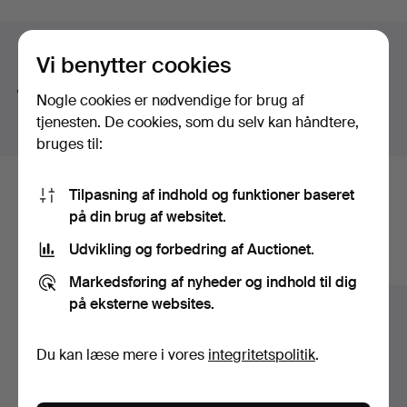
Browse through low-mileage Volvo PVs, well-
maintained Porsche 911s, Mustangs in fine condition.
Søgetips
Sajab Selected is the auction for those of you who want
Vi benytter cookies
to buy a car you can actually use and enjoy, not just look
Vi søger automatisk på dele af ord. Søger du efter
Nogle cookies er nødvendige for brug af
at.
bånd
, finder vi også
arm
bånd
sur
.
tjenesten. De cookies, som du selv kan håndtere,
A warm welcome!
bruges til:
Viewing: Digital
Tilpasning af indhold og funktioner baseret
Her er genstande fra vores arkiv, der
Buyer's premium:
på din brug af websitet.
Categories Motorcycles and Cars: 12.5% ​​+ SEK 80
matcher din søgning
Other: 25% + SEK 80
Udvikling og forbedring af Auctionet.
Vis alle genstande
Some items are to be collected at another location, see
Markedsføring af nyheder og indhold til dig
item description.
på eksterne websites.
No payment on site. Payment only by Brite on My pages
Du kan læse mere i vores
integritetspolitik
.
on Auctionet or through bank transfer.