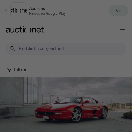
Auctionet
Vis
Luk
Findes på Google Play
Auctionet.com
Filtrer
Sajab
Selected:
Car
Dreams