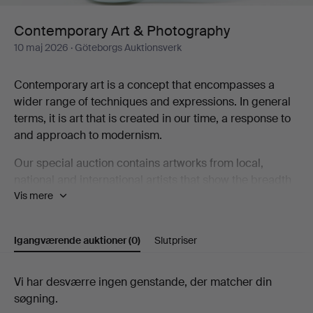
Contemporary Art & Photography
10 maj 2026
· Göteborgs Auktionsverk
Contemporary art is a concept that encompasses a
wider range of techniques and expressions. In general
terms, it is art that is created in our time, a response to
and approach to modernism.
Our special auction contains artworks from local,
national and international artists that show the breadth
Vis mere
that contemporary art represents, including Karin
Wikström, Eva Zethraeus, Yoshitomo Nara, Bobo
Wallmansson, Klara Kristalova and Britta Marakatt-
Igangværende auktioner
(0)
Slutpriser
Labba.
Welcome to take a look at the catalogue and discover
Igangværende
Vi har desværre ingen genstande, der matcher din
some of the artists who are part of the contemporary art
søgning.
auktioner
scene!