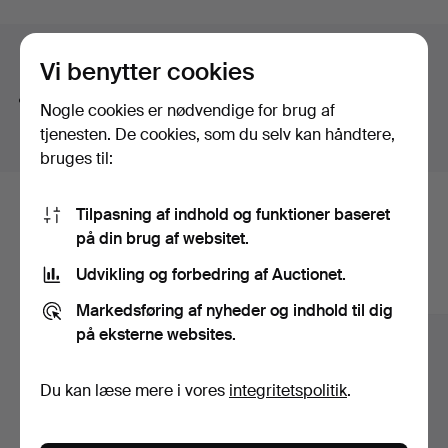
Søgetips
Vi benytter cookies
Vi søger automatisk på dele af ord. Søger du efter
Nogle cookies er nødvendige for brug af
bånd
, finder vi også
arm
bånd
sur
.
tjenesten. De cookies, som du selv kan håndtere,
bruges til:
Tilpasning af indhold og funktioner baseret
Her er genstande fra vores arkiv, der
på din brug af websitet.
matcher din søgning
Udvikling og forbedring af Auctionet.
Vis alle genstande
Markedsføring af nyheder og indhold til dig
på eksterne websites.
Du kan læse mere i vores
integritetspolitik
.