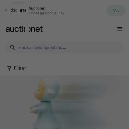
Auctionet
Vis
Luk
Findes på Google Play
Auctionet.com
Filtrer
Contemporary
Art
&
Photography