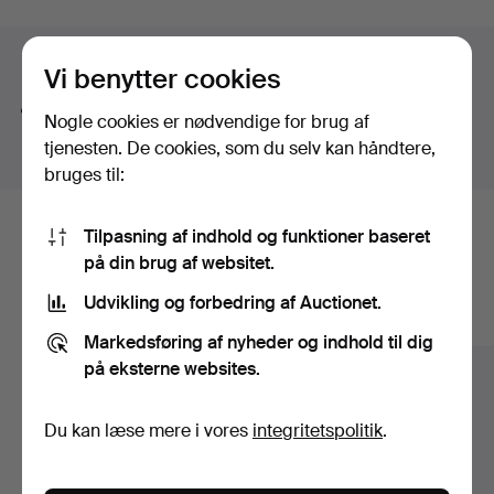
Søgetips
Vi benytter cookies
Vi søger automatisk på dele af ord. Søger du efter
Nogle cookies er nødvendige for brug af
bånd
, finder vi også
arm
bånd
sur
.
tjenesten. De cookies, som du selv kan håndtere,
bruges til:
Tilpasning af indhold og funktioner baseret
Her er genstande fra vores arkiv, der
på din brug af websitet.
matcher din søgning
Udvikling og forbedring af Auctionet.
Vis alle genstande
Markedsføring af nyheder og indhold til dig
på eksterne websites.
Du kan læse mere i vores
integritetspolitik
.