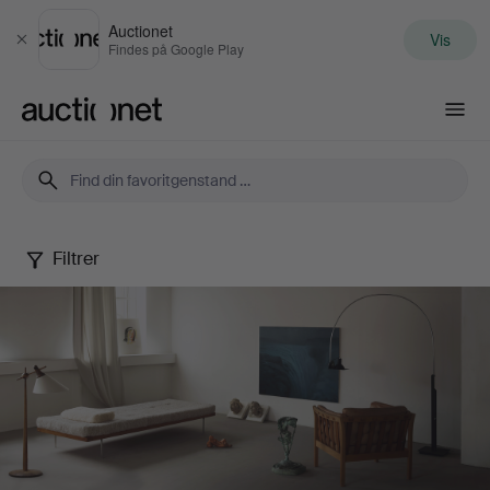
Auctionet
Vis
Luk
Findes på Google Play
Auctionet.com
Filtrer
September
Selected