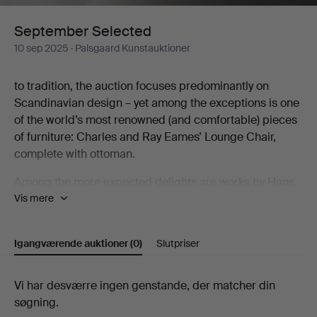
September Selected
10 sep 2025
· Palsgaard Kunstauktioner
to tradition, the auction focuses predominantly on
Scandinavian design – yet among the exceptions is one
of the world’s most renowned (and comfortable) pieces
of furniture: Charles and Ray Eames’ Lounge Chair,
complete with ottoman.
Among the more expected delights are works by Hans
Vis mere
J. Wegner, Hans-Agne Jakobsson, Verner Panton, Grete
Jalk, Poul Henningsen, and Eva Stæhr-Nielsen.
Ceramics are interwoven with lighting, painting, glass –
Igangværende auktioner
(0)
Slutpriser
and, of course, furniture.
Welcome!
Igangværende
Vi har desværre ingen genstande, der matcher din
søgning.
auktioner