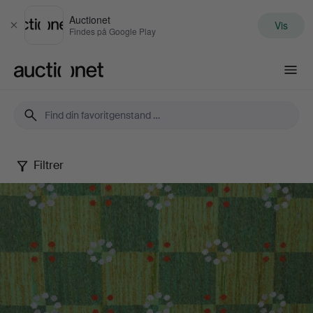
Auctionet
Vis
Luk
Findes på Google Play
Auctionet.com
Filtrer
Autumn
Quality
Sale