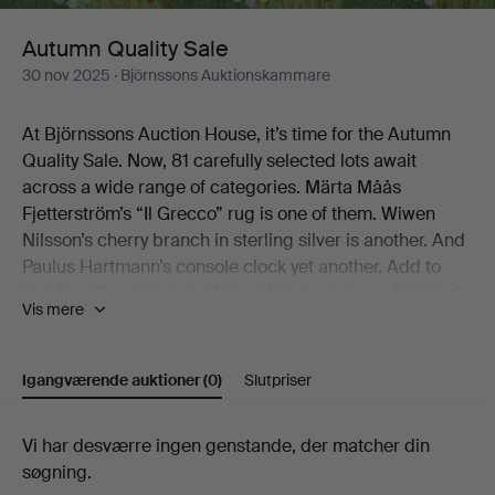
Autumn Quality Sale
30 nov 2025
· Björnssons Auktionskammare
At Björnssons Auction House, it’s time for the Autumn
Quality Sale. Now, 81 carefully selected lots await
across a wide range of categories. Märta Måås
Fjetterström’s “Il Grecco” rug is one of them. Wiwen
Nilsson’s cherry branch in sterling silver is another. And
Paulus Hartmann’s console clock yet another. Add to
that four (!) paintings by Bruno Liljefors, Jonas Fröding’s
Vis mere
Playing Children, the jubilee bowl from Royal
Copenhagen’s Musselmalet service, and Gianni
Colombo’s graphic play from the early 1970s.
Igangværende auktioner
(0)
Slutpriser
There you have a few of the catalogue’s little treats.
Igangværende
Vi har desværre ingen genstande, der matcher din
We warmly welcome you to Björnssons Auction House
søgning.
auktioner
to discover the rest for yourself!