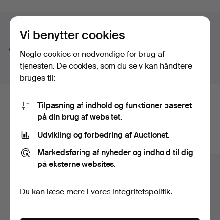
Viewing 24-28/11 1-5 pm.
Søgetips
Vi benytter cookies
Vi søger automatisk på dele af ord. Søger du efter
Nogle cookies er nødvendige for brug af
bånd
, finder vi også
arm
bånd
sur
.
tjenesten. De cookies, som du selv kan håndtere,
bruges til:
Tilpasning af indhold og funktioner baseret
Her er genstande fra vores arkiv, der
på din brug af websitet.
matcher din søgning
Udvikling og forbedring af Auctionet.
Vis alle genstande
Markedsføring af nyheder og indhold til dig
på eksterne websites.
Du kan læse mere i vores
integritetspolitik
.