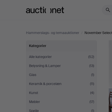
Auctionet.com
Hammerslags- og temaauktioner
/
November Selec
November
Kategorier
Selected
Alle kategorier
(52)
Belysning & Lamper
(13)
Glas
(1)
Keramik & porcelæn
(11)
Kunst
(4)
Møbler
(17)
Spejle
(1)