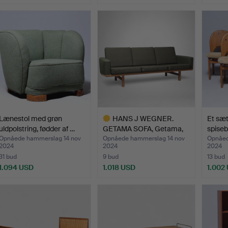
dvalgt
Udvalgt
enstand
gensta
Lænestol med grøn
HANS J WEGNER.
Et sæt
uldpolstring, fødder af …
GETAMA SOFA, Getama,
spiseb
Danmar…
f…
Opnåede hammerslag 14 nov
Opnåede hammerslag 14 nov
Opnåed
2024
2024
2024
31 bud
9 bud
13 bud
1.094 USD
1.018 USD
1.002
Udvalgt
genstand