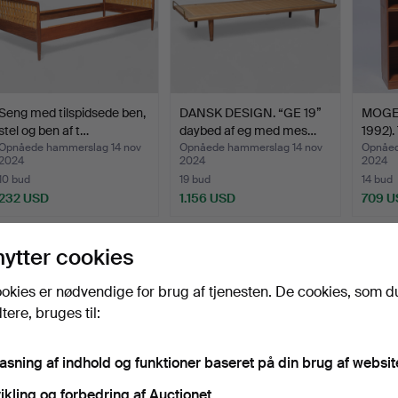
Seng med tilspidsede ben,
DANSK DESIGN. “GE 19”
MOGE
stel og ben af t…
daybed af eg med mes…
1992).
Opnåede hammerslag 14 nov
Opnåede hammerslag 14 nov
Opnåed
2024
2024
2024
10 bud
19 bud
14 bud
232 USD
1.156 USD
709 U
nytter cookies
okies er nødvendige for brug af tjenesten. De cookies, som d
ere, bruges til:
pasning af indhold og funktioner baseret på din brug af websit
ikling og forbedring af Auctionet.