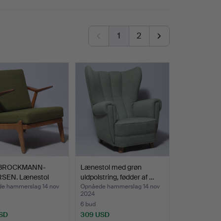
1
2
 BROCKMANN-
Lænestol med grøn
SEN. Lænestol
uldpolstring, fødder af …
tel a…
e hammerslag 14 nov
Opnåede hammerslag 14 nov
2024
6 bud
SD
309 USD