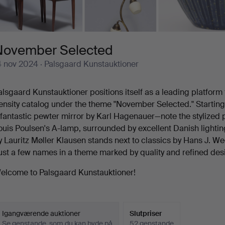
November Selected
4 nov 2024
· Palsgaard Kunstauktioner
alsgaard Kunstauktioner positions itself as a leading platform
ensity catalog under the theme "November Selected." Starting f
 fantastic pewter mirror by Karl Hagenauer—note the stylized 
ouis Poulsen's A-lamp, surrounded by excellent Danish lighting
y Lauritz Møller Klausen stands next to classics by Hans J. W
ust a few names in a theme marked by quality and refined des
elcome to Palsgaard Kunstauktioner!
Igangværende auktioner
Slutpriser
Se genstande, som du kan byde på
52 genstande