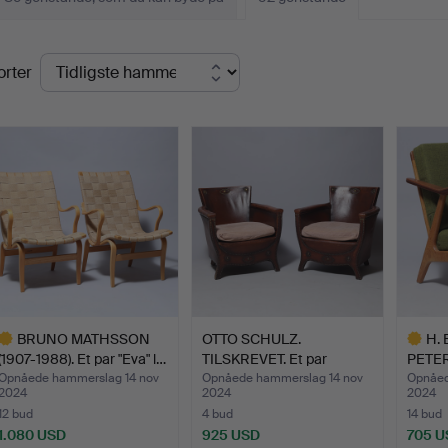
lutpriser
orter
BRUNO MATHSSON
OTTO SCHULZ.
H.
(1907-1988). Et par "Eva" l…
TILSKREVET. Et par
PETER
lænestole,…
med s
Opnåede hammerslag 14 nov
Opnåede hammerslag 14 nov
Opnåed
2024
2024
2024
12 bud
4 bud
14 bud
1.080 USD
925 USD
705 U