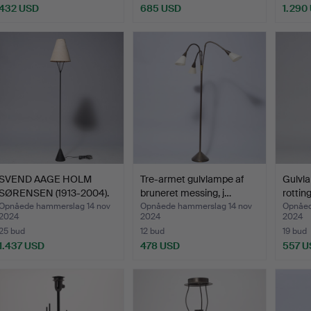
432 USD
685 USD
1.290
SVEND AAGE HOLM
Tre-armet gulvlampe af
Gulvla
SØRENSEN (1913-2004).
bruneret messing, j…
rottin
Gulv…
Opnåede hammerslag 14 nov
Opnåede hammerslag 14 nov
Opnåed
2024
2024
2024
25 bud
12 bud
19 bud
1.437 USD
478 USD
557 U