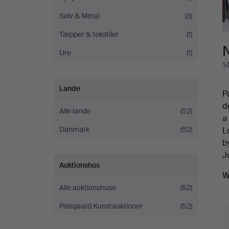
Sølv & Metal
(3)
Tæpper & tekstiler
(1)
Ure
(1)
1
Lande
P
d
Alle lande
(52)
a
Danmark
(52)
L
b
J
Auktionshus
W
Alle auktionshuse
(52)
Palsgaard Kunstauktioner
(52)