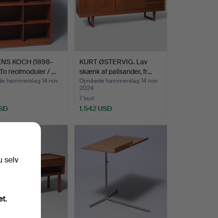
NS KOCH (1898-
KURT ØSTERVIG. Lav
 To reolmoduler / …
skænk af palisander, fr…
e hammerslag 14 nov
Opnåede hammerslag 14 nov
2024
7 bud
SD
1.542 USD
u selv
et.