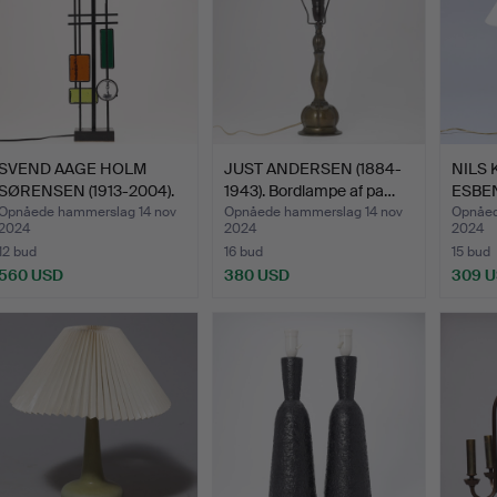
SVEND AAGE HOLM
JUST ANDERSEN (1884-
NILS 
SØRENSEN (1913-2004).
1943). Bordlampe af pa…
ESBEN
Bord…
Opnåede hammerslag 14 nov
Opnåede hammerslag 14 nov
Opnåed
2024
2024
2024
12 bud
16 bud
15 bud
560 USD
380 USD
309 