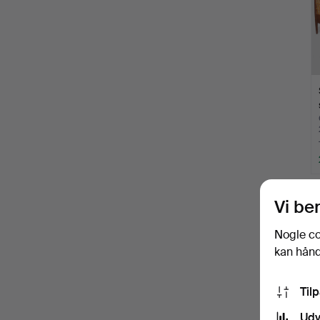
Vi be
Nogle co
kan håndt
Til
Udv