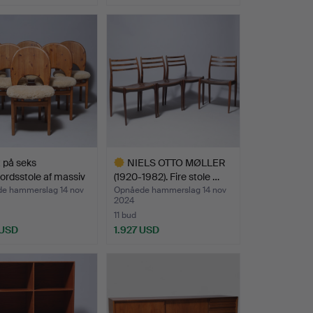
nd
 på seks
NIELS OTTO MØLLER
ordsstole af massiv
(1920-1982). Fire stole …
e hammerslag 14 nov
Opnåede hammerslag 14 nov
2024
11 bud
 USD
1.927 USD
Udvalgt
genstand