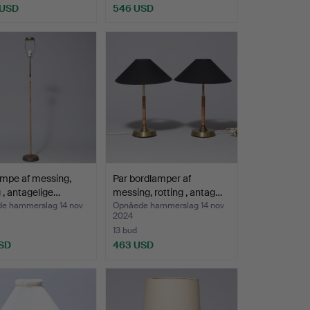
 USD
546 USD
mpe af messing,
Par bordlamper af
g , antagelige…
messing, rotting , antag…
e hammerslag 14 nov
Opnåede hammerslag 14 nov
2024
13 bud
SD
463 USD