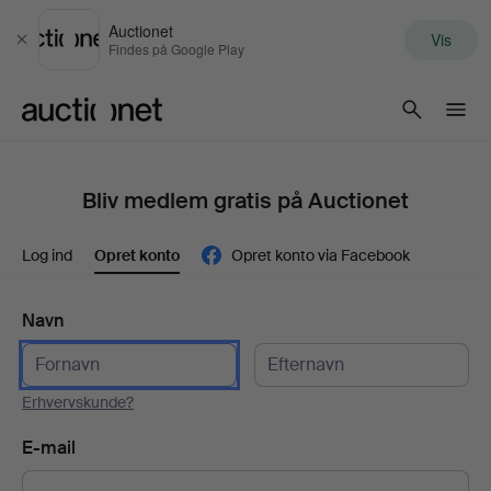
Auctionet
Vis
Luk
Findes på Google Play
Auctionet.com
Bliv medlem gratis på Auctionet
Log ind
Opret konto
Opret konto via Facebook
Navn
Erhvervskunde?
E-mail