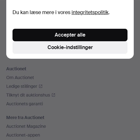
Sidefodsnavigation
Hjælp og kontaktoplysninger
Du kan læse mere i vores
integritetspolitik
.
Kontakt supporten
Alle auktionshuse
Accepter alle
Betalingsmuligheder
Vi sender med
Cookie-indstillinger
Sociale medier
Auctionet
Om Auctionet
Ledige stillinger
Tilknyt dit auktionshus
Auctionets garanti
Mere fra Auctionet
Auctionet Magazine
Auctionet-appen