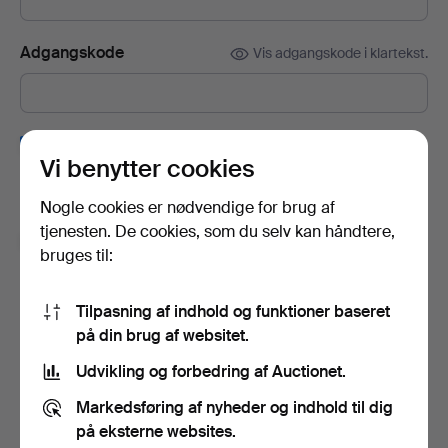
Adgangskode
Vis adgangskode i klartekst.
Tilmeld dig Auctionets nyhedsbrev.
(frivilligt)
Vi benytter cookies
Her kan du blandt andet se eksperttips, udvalgte genstande og
inspiration. Hvis du fortryder, kan du nemt framelde det igen.
Nogle cookies er nødvendige for brug af
tjenesten. De cookies, som du selv kan håndtere,
Jeg er over 18 år og godkender
brugervilkårene
,
bruges til:
købsbetingelser
samt bekræfter, at jeg har læst
integritetspolitikken
.
Tilpasning af indhold og funktioner baseret
på din brug af websitet.
Opret konto
Udvikling og forbedring af Auctionet.
Markedsføring af nyheder og indhold til dig
på eksterne websites.