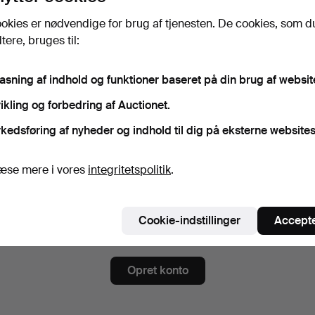
gskode
Vis adgangskode i kl
okies er nødvendige for brug af tjenesten. De cookies, som d
ere, bruges til:
nnér på nyhedsbrev fra Auktionshuset Kolonn.
(frivilligt)
pasning af indhold og funktioner baseret på din brug af websit
ndt andet auktionskataloger, invitationer til events og nyheder. Hvis du
ikling og forbedring af Auctionet.
er, kan du nemt afslutte abonnementet.
kedsføring af nyheder og indhold til dig på eksterne websites
meld dig Auctionets nyhedsbrev.
(frivilligt)
 du blandt andet se eksperttips, udvalgte genstande og inspiration. Hvi
æse mere i vores
integritetspolitik
.
er, kan du nemt framelde det igen.
 er over 18 år og godkender
brugervilkårene
,
købsbetingelse
Cookie-indstillinger
Accepte
ekræfter, at jeg har læst
integritetspolitikken
.
Opret konto