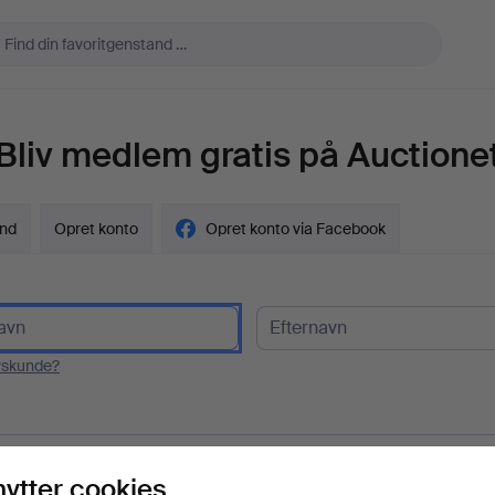
Bliv medlem gratis på Auctione
ind
Opret konto
Opret konto via Facebook
vskunde?
l
nytter cookies