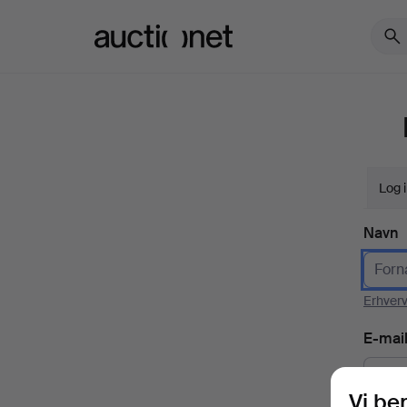
Auctionet.com
Log 
Navn
Erhver
E-mai
Vi be