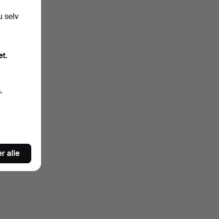
artekst.
u selv
et.
.
s du
r
r alle