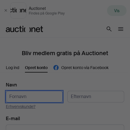
Auctionet
Vis
Luk
Findes på Google Play
Auctionet.com
Bliv medlem gratis på Auctionet
Log ind
Opret konto
Opret konto via Facebook
Navn
Erhvervskunde?
E-mail