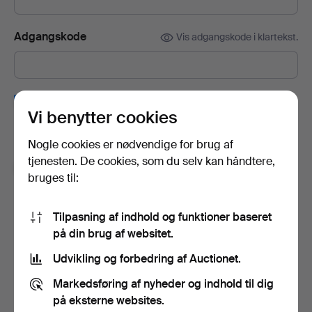
Adgangskode
Vis adgangskode i klartekst.
Tilmeld dig Auctionets nyhedsbrev.
(frivilligt)
Vi benytter cookies
Her kan du blandt andet se eksperttips, udvalgte genstande og
inspiration. Hvis du fortryder, kan du nemt framelde det igen.
Nogle cookies er nødvendige for brug af
tjenesten. De cookies, som du selv kan håndtere,
Jeg er over 18 år og godkender
brugervilkårene
,
bruges til:
købsbetingelser
samt bekræfter, at jeg har læst
integritetspolitikken
.
Tilpasning af indhold og funktioner baseret
på din brug af websitet.
Opret konto
Udvikling og forbedring af Auctionet.
Markedsføring af nyheder og indhold til dig
på eksterne websites.