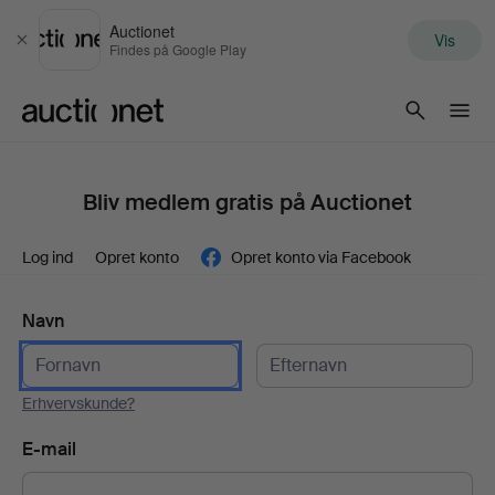
Auctionet
Vis
Luk
Findes på Google Play
Auctionet.com
Bliv medlem gratis på Auctionet
Log ind
Opret konto
Opret konto via Facebook
Navn
Erhvervskunde?
E-mail