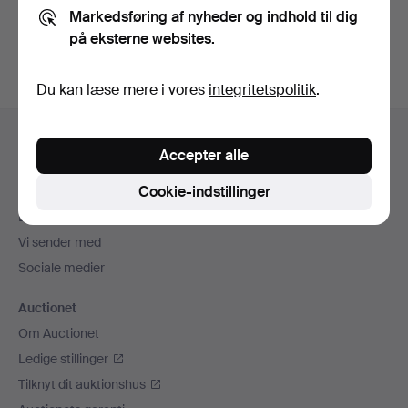
Markedsføring af nyheder og indhold til dig
Opret konto
på eksterne websites.
Du kan læse mere i vores
integritetspolitik
.
Sidefodsnavigation
Hjælp og kontaktoplysninger
Accepter alle
Kontakt supporten
Cookie-indstillinger
Alle auktionshuse
Betalingsmuligheder
Vi sender med
Sociale medier
Auctionet
Om Auctionet
Ledige stillinger
Tilknyt dit auktionshus