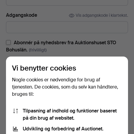
Adgangskode
Vis adgangskode i klartekst.
Abonnér på nyhedsbrev fra Auktionshuset STO
Bohuslän.
(frivilligt)
Med blandt andet auktionskataloger, invitationer til events og
Vi benytter cookies
nyheder. Hvis du fortryder, kan du nemt afslutte abonnementet.
Tilmeld dig Auctionets nyhedsbrev.
(frivilligt)
Nogle cookies er nødvendige for brug af
tjenesten. De cookies, som du selv kan håndtere,
Her kan du blandt andet se eksperttips, udvalgte genstande og
bruges til:
inspiration. Hvis du fortryder, kan du nemt framelde det igen.
Jeg er over 18 år og godkender
brugervilkårene
,
Tilpasning af indhold og funktioner baseret
købsbetingelser
samt bekræfter, at jeg har læst
på din brug af websitet.
integritetspolitikken
.
Udvikling og forbedring af Auctionet.