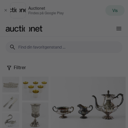
Auctionet
Vis
Luk
Findes på Google Play
Auctionet.com
Filtrer
Silver