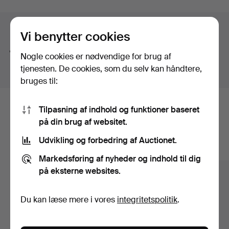
A warm welcome to Hälsinglands Auktionsverk and our
silver theme!
Søgetips
Vi benytter cookies
Vi søger automatisk på dele af ord. Søger du efter
Nogle cookies er nødvendige for brug af
bånd
, finder vi også
arm
bånd
sur
.
tjenesten. De cookies, som du selv kan håndtere,
bruges til:
Tilpasning af indhold og funktioner baseret
Her er genstande fra vores arkiv, der
på din brug af websitet.
matcher din søgning
Udvikling og forbedring af Auctionet.
Vis alle genstande
Markedsføring af nyheder og indhold til dig
på eksterne websites.
Du kan læse mere i vores
integritetspolitik
.