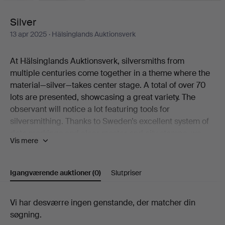
Silver
13 apr 2025
· Hälsinglands Auktionsverk
At Hälsinglands Auktionsverk, silversmiths from
multiple centuries come together in a theme where the
material—silver—takes center stage. A total of over 70
lots are presented, showcasing a great variety. The
observant will notice a lot featuring tools for
silversmithing. Thanks to Sweden’s excellent system of
date markings and clear master and city stamps, we
Vis mere
can determine exactly when, by whom, and where the
objects were made. Here are a few examples: Lorens
Stabeus’ fiddle-handle spoon is a Stockholm piece from
Igangværende auktioner
(0)
Slutpriser
1761. Erik Gustaf Öström’s shaving brush was crafted in
Gävle in 1840. Meanwhile, Fritz Olsson’s cake server
Igangværende
Vi har desværre ingen genstande, der matcher din
was made in Luleå as recently as 1952. But as
søgning.
mentioned, these are just a few highlights.
auktioner