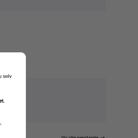
u selv
et.
.
Vis alle genstande