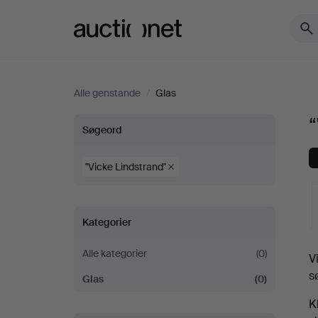
Auctionet.com
Alle genstande
/
Glas
“
“"Vicke
Søgeord
Lindstrand"”
"Vicke Lindstrand"
i
Kategorier
Glas
Alle kategorier
(0)
V
i
a
s
Glas
(0)
Tyskland
K