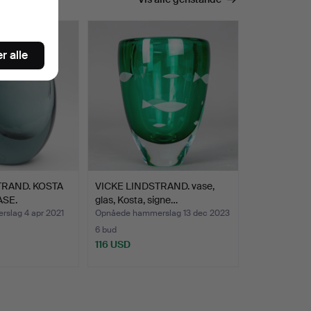
r alle
TRAND. KOSTA
VICKE LINDSTRAND. vase,
SE.
glas, Kosta, signe…
slag 4 apr 2021
Opnåede hammerslag 13 dec 2023
6 bud
116 USD