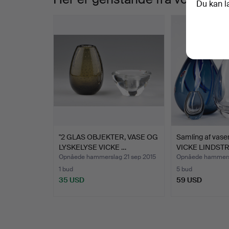
Du kan l
"2 GLAS OBJEKTER, VASE OG
Samling af vaser
LYSKELYSE VICKE …
VICKE LINDST
Opnåede hammerslag 21 sep 2015
Opnåede hammers
1 bud
5 bud
35 USD
59 USD