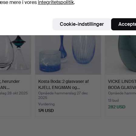
æse mere i vores
integritetspolitik
.
Cookie-indstillinger
Accepte
, herunder
Kosta Boda: 2 glasvaser af
VICKE LINDS
RAN…
KJELL ENGMAN og…
BODA GLASVA
lag 28 okt 2025
Opnåede hammerslag 27 dec
Opnåede hammer
2025
13 bud
Vurdering
282 USD
174 USD