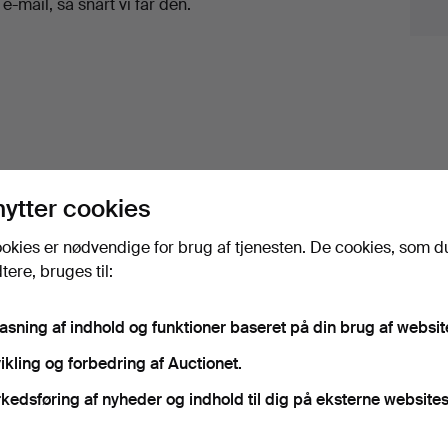
i e-mail, så snart vi får den.
nytter cookies
okies er nødvendige for brug af tjenesten. De cookies, som d
ere, bruges til:
nsporter till en fast pris for alle genstande.
pasning af indhold og funktioner baseret på din brug af websit
ikling og forbedring af Auctionet.
kedsføring af nyheder og indhold til dig på eksterne websites
iv, der matcher din søgning