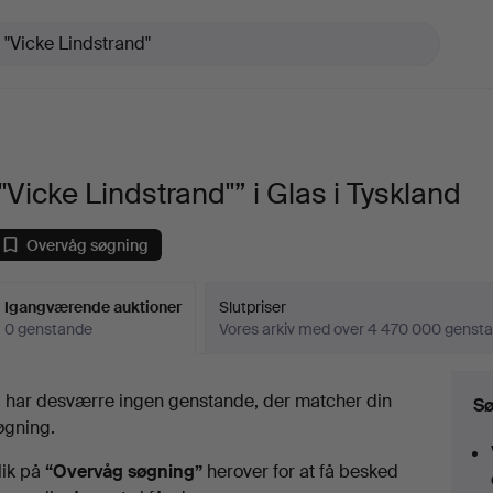
"Vicke Lindstrand"” i Glas i Tyskland
Overvåg søgning
Igangværende auktioner
Slutpriser
0 genstande
Vores arkiv med over 4 470 000 genst
Igangværende
i har desværre ingen genstande, der matcher din
Sø
uktioner
øgning.
lik på
“Overvåg søgning”
herover for at få besked