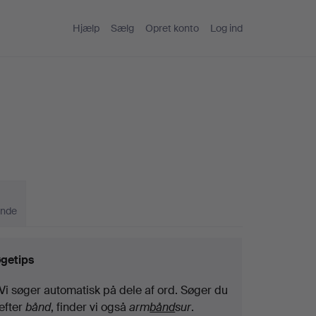
Hjælp
Sælg
Opret konto
Log ind
ande
getips
Vi søger automatisk på dele af ord. Søger du
efter
bånd
, finder vi også
arm
bånd
sur
.