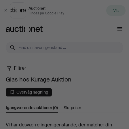
Auctionet
Vis
Luk
Findes på Google Play
Auctionet.com
Filtrer
Glas
Glas hos Kurage Auktion
hos
Overvåg søgning
Kurage
Igangværende auktioner
(0)
Slutpriser
Auktion
Igangværende
Vi har desværre ingen genstande, der matcher din