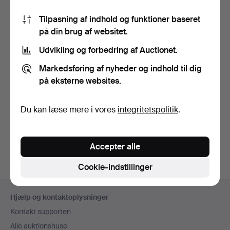
Tilpasning af indhold og funktioner baseret
på din brug af websitet.
Udvikling og forbedring af Auctionet.
Markedsføring af nyheder og indhold til dig
SNAPSGLAS, 2 stk.
på eksterne websites.
1700-tal.
Opnåede hammerslag 22
apr 2026
Du kan læse mere i vores
integritetspolitik
.
3 bud
58 USD
Accepter alle
Cookie-indstillinger
Sidefodsnavigation
Hjælp og kontaktoplysninger
Kontakt supporten
Alle auktionshuse