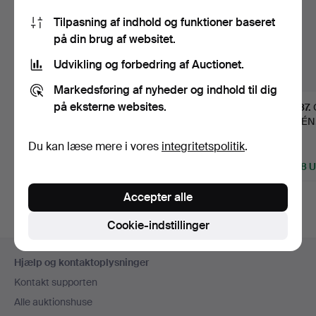
Tilpasning af indhold og funktioner baseret
på din brug af websitet.
Udvikling og forbedring af Auctionet.
Markedsføring af nyheder og indhold til dig
på eksterne websites.
190
.
VINGLAS, 1700-
1090
.
ERNST
187
.
tallet, sandsynligvis
BILLGREN. "And i vas".
CYRÉN.
Kungsh…
hvilend
Du kan læse mere i vores
integritetspolitik
.
Solgt
Solgt
Solgt
893 USD
2.101 USD
4.518 
Udvalgt
Accepter alle
genstand
Cookie-indstillinger
Sidefodsnavigation
Hjælp og kontaktoplysninger
Kontakt supporten
Alle auktionshuse