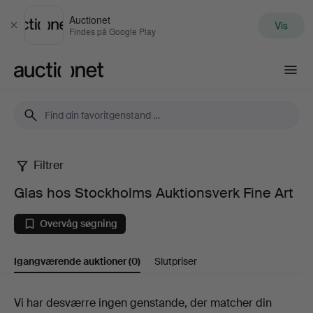
Auctionet
Vis
Luk
Findes på Google Play
Auctionet.com
Filtrer
Glas
Glas hos Stockholms Auktionsverk Fine Art
hos
Overvåg søgning
Stockholms
Igangværende auktioner
(0)
Slutpriser
Auktionsverk
Fine
Igangværende
Vi har desværre ingen genstande, der matcher din