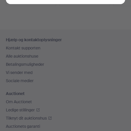
Sidefodsnavigation
Hjælp og kontaktoplysninger
Kontakt supporten
Alle auktionshuse
Betalingsmuligheder
Vi sender med
Sociale medier
Auctionet
Om Auctionet
Ledige stillinger
Tilknyt dit auktionshus
Auctionets garanti