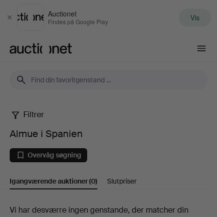
Auctionet
Vis
Luk
Findes på Google Play
Auctionet.com
Filtrer
Almue
Almue i Spanien
i
Overvåg søgning
Spanien
Igangværende auktioner
(0)
Slutpriser
Igangværende
Vi har desværre ingen genstande, der matcher din