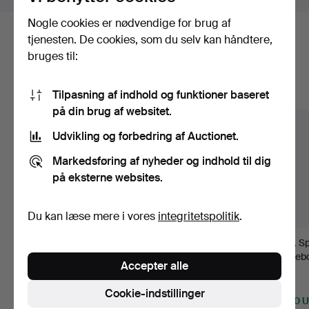
Nogle cookies er nødvendige for brug af
tjenesten. De cookies, som du selv kan håndtere,
Her er genstande fra vores arkiv, der
bruges til:
matcher din søgning
Tilpasning af indhold og funktioner baseret
Vis alle genstande
på din brug af websitet.
Udvikling og forbedring af Auctionet.
Markedsføring af nyheder og indhold til dig
på eksterne websites.
Du kan læse mere i vores
integritetspolitik
.
JERNPENGESKAB,
296
.
Gotisk mørtel i
300
.
Sp
MULIGVIS TYSKLAND
mørk patinabronze,
skriveb
Accepter alle
FRA DET 1…
1400-ta…
ebonis
Opnåede hammerslag 11
dec 2023
Solgt
Solgt
Cookie-indstillinger
25 bud
1.791 USD
1.560 
1.811 USD