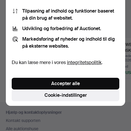
Tilpasning af indhold og funktioner baseret
på din brug af websitet.
Udvikling og forbedring af Auctionet.
Markedsføring af nyheder og indhold til dig
Drejbar bogreol i
FRANSK MIKROSKOP
SCHWE
på eksterne websites.
mahogni (REVOLVING).
FRA SLUTNINGEN AF
SKIBS
1800-TA…
R I KVA
Opnåede hammerslag 27
Opnåede hammerslag 8
Opnåede
jul 2026
maj 2026
apr 202
Du kan læse mere i vores
integritetspolitik
.
5 bud
3 bud
20 bud
209 USD
47 USD
440 U
Accepter alle
Cookie-indstillinger
Sidefodsnavigation
Hjælp og kontaktoplysninger
Kontakt supporten
Alle auktionshuse