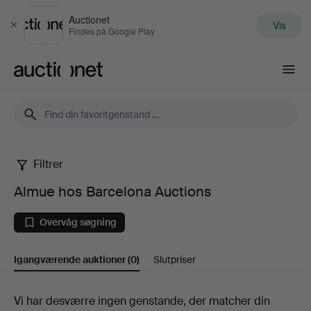
Auctionet
Vis
Luk
Findes på Google Play
Auctionet.com
Filtrer
Almue
Almue hos Barcelona Auctions
hos
Overvåg søgning
Barcelona
Igangværende auktioner
(0)
Slutpriser
Auctions
Igangværende
Vi har desværre ingen genstande, der matcher din