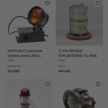
SPOTLIGHT, roterende
EN VINTAGE
funktion, metal, 1900…
TOPLANTERNE TIL SKIB.
1 dag
1 dag
Vurdering
1 bud
53 USD
34 USD
Udvalgt
genstand