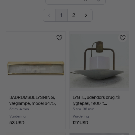
auktioner
1
2
BADRUMSBELYSNING,
LYGTE, udendørs brug, til
væglampe, model 6475,
lygtepæl, 1900-t…
fo…
5 tim. 4 min.
5 tim. 36 min.
Vurdering
Vurdering
53 USD
127 USD