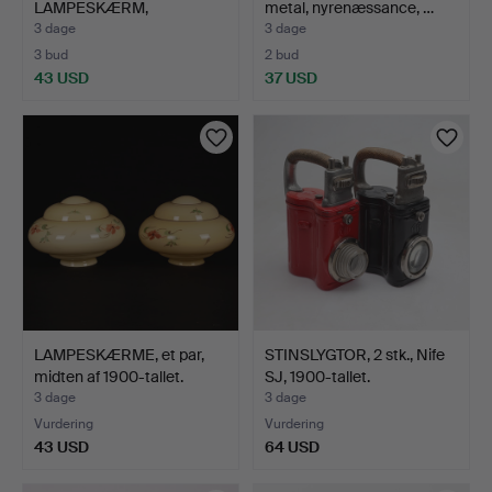
LAMPESKÆRM,
metal, nyrenæssance, …
"BUMLING", ATE…
3 dage
3 dage
3 bud
2 bud
43 USD
37 USD
LAMPESKÆRME, et par,
STINSLYGTOR, 2 stk., Nife
midten af 1900-tallet.
SJ, 1900-tallet.
3 dage
3 dage
Vurdering
Vurdering
43 USD
64 USD