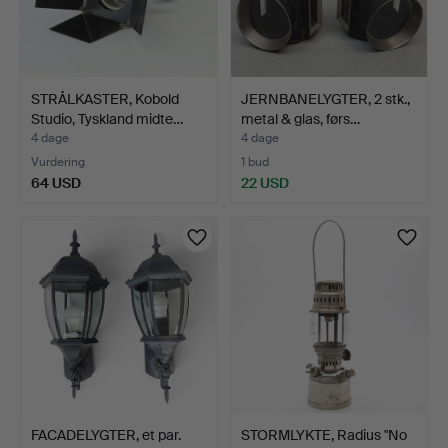
STRÅLKASTER, Kobold
JERNBANELYGTER, 2 stk.,
Studio, Tyskland midte…
metal & glas, førs…
4 dage
4 dage
Vurdering
1 bud
64 USD
22 USD
FACADELYGTER, et par.
STORMLYKTE, Radius "No