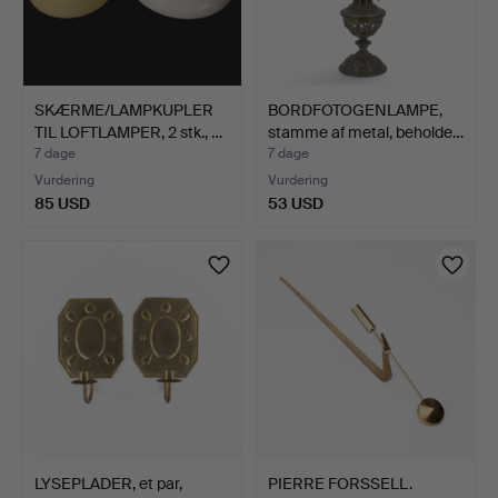
SKÆRME/LAMPKUPLER
BORDFOTOGENLAMPE,
TIL LOFTLAMPER, 2 stk., …
stamme af metal, beholde…
7 dage
7 dage
Vurdering
Vurdering
85 USD
53 USD
LYSEPLADER, et par,
PIERRE FORSSELL.