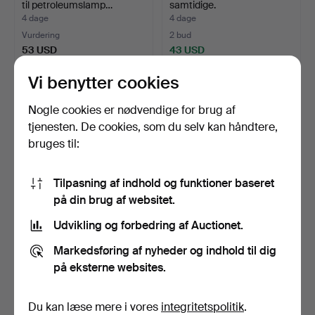
til petroleumslamp…
samtidige.
4 dage
4 dage
Vurdering
2 bud
53 USD
43 USD
Vi benytter cookies
Nogle cookies er nødvendige for brug af
tjenesten. De cookies, som du selv kan håndtere,
bruges til:
Tilpasning af indhold og funktioner baseret
på din brug af websitet.
Udvikling og forbedring af Auctionet.
EN FIGURATIV
SPEGELLAMPETTER, et
HVIDGLASERET
par, Artium Norrköping…
Markedsføring af nyheder og indhold til dig
LAMPEFATNING OG …
4 dage
4 dage
på eksterne websites.
Vurdering
1 bud
41 USD
32 USD
Du kan læse mere i vores
integritetspolitik
.