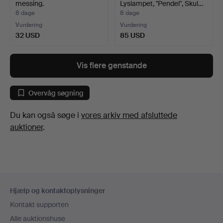
messing.
Lyslampet, "Pendel", Skul…
8 dage
8 dage
Vurdering
Vurdering
32 USD
85 USD
Vis flere genstande
Overvåg søgning
Du kan også søge i
vores arkiv med afsluttede
auktioner
.
Sidefodsnavigation
Hjælp og kontaktoplysninger
Kontakt supporten
Alle auktionshuse