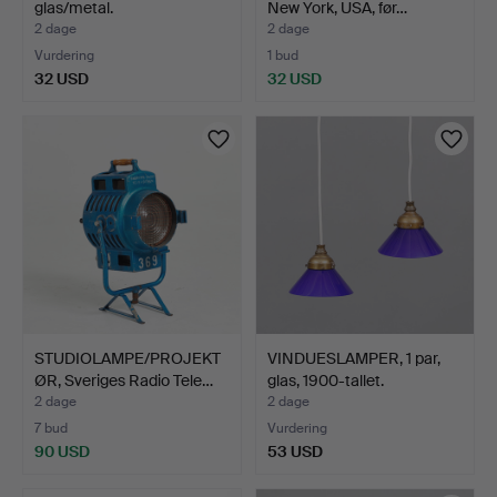
glas/metal.
New York, USA, før…
2 dage
2 dage
Vurdering
1 bud
32 USD
32 USD
STUDIOLAMPE/PROJEKT
VINDUESLAMPER, 1 par,
ØR, Sveriges Radio Tele…
glas, 1900-tallet.
2 dage
2 dage
7 bud
Vurdering
90 USD
53 USD