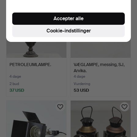
Accepter alle
Cookie-indstillinger
PETROLEUMLAMPE.
VÆGLAMPE, messing, SJ,
Arvika.
4 dage
4 dage
2 bud
Vurdering
37 USD
53 USD