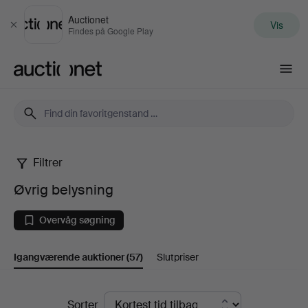
Auctionet
Vis
Luk
Findes på Google Play
Auctionet.com
Filtrer
Øvrig
Øvrig belysning
belysning
Overvåg søgning
Igangværende auktioner
(57)
Slutpriser
Igangværende
Sorter