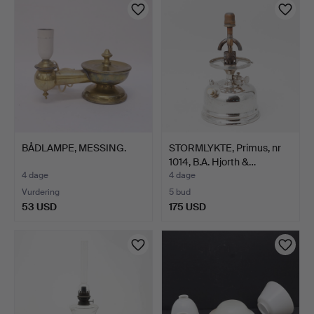
BÅDLAMPE, MESSING.
STORMLYKTE, Primus, nr
1014, B.A. Hjorth &…
4 dage
4 dage
Vurdering
5 bud
53 USD
175 USD