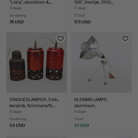
"Lotta", aluminium &…
108", Sverige, 1900…
4 dage
5 dage
Vurdering
17 bud
74 USD
173 USD
VINDUESLAMPER, 3 stk.,
KLEMMELAMPE,
keramik, Norrmans/N…
aluminium.
5 dage
5 dage
Vurdering
1 bud
53 USD
22 USD