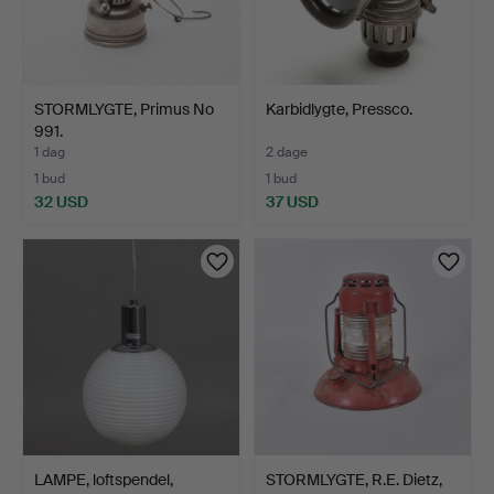
STORMLYGTE, Primus No
Karbidlygte, Pressco.
991.
1 dag
2 dage
1 bud
1 bud
32 USD
37 USD
LAMPE, loftspendel,
STORMLYGTE, R.E. Dietz,