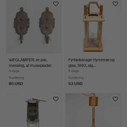
VÆGLAMPER, et par,
Fyrfadsstage i fyrretræ og
messing, af museplader.
glas, 1992, sig…
5 dage
5 dage
Vurdering
Vurdering
85 USD
53 USD