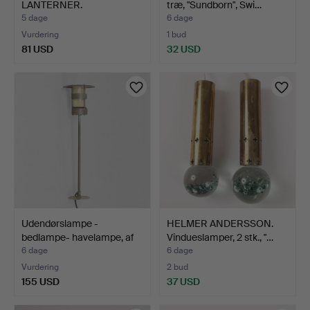
LANTERNER.
træ, "Sundborn", Swi…
5 dage
6 dage
Vurdering
1 bud
81 USD
32 USD
Udendørslampe -
HELMER ANDERSSON.
bedlampe- havelampe, af
Vindueslamper, 2 stk., "…
pa…
6 dage
6 dage
Vurdering
2 bud
155 USD
37 USD