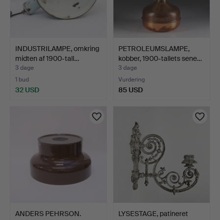
INDUSTRILAMPE, omkring
PETROLEUMSLAMPE,
midten af 1900-tall…
kobber, 1900-tallets sene…
3 dage
3 dage
1 bud
Vurdering
32 USD
85 USD
ANDERS PEHRSON.
LYSESTAGE, patineret