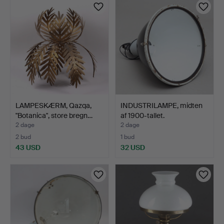
LAMPESKÆRM, Qazqa,
INDUSTRILAMPE, midten
"Botanica", store bregn…
af 1900-tallet.
2 dage
2 dage
2 bud
1 bud
43 USD
32 USD