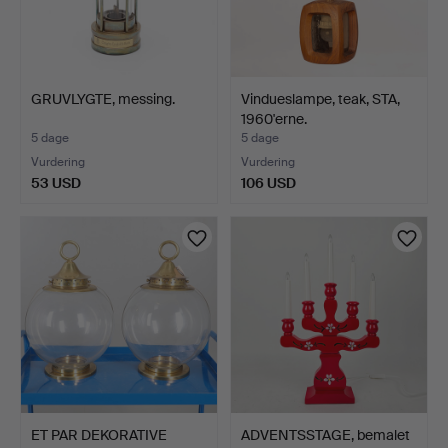
GRUVLYGTE, messing.
Vindueslampe, teak, STA,
1960'erne.
5 dage
5 dage
Vurdering
Vurdering
53 USD
106 USD
ET PAR DEKORATIVE
ADVENTSSTAGE, bemalet