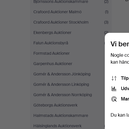
Björnssons Auktionskammare
(2)
Crafoord Auktioner Malmö
(1)
Crafoord Auktioner Stockholm
(3)
Ekenbergs Auktioner
(2)
Vi be
Falun Auktionsbyrå
(3)
Formstad Auktioner
(1)
Nogle co
kan håndt
Garpenhus Auktioner
(1)
Gomér & Andersson Jönköping
(1)
Til
Gomér & Andersson Linköping
(1)
Udv
Gomér & Andersson Norrköping
(1)
Mar
Göteborgs Auktionsverk
(1)
Du kan l
Halmstads Auktionskammare
(1)
Hälsinglands Auktionsverk
(3)