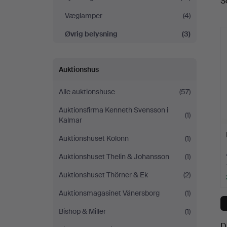
S
a
Væglamper
(4)
Øvrig belysning
(3)
Auktionshus
Alle auktionshuse
(57)
Auktionsfirma Kenneth Svensson i
(1)
Kalmar
Auktionshuset Kolonn
(1)
Auktionshuset Thelin & Johansson
(1)
Auktionshuset Thörner & Ek
(2)
Auktionsmagasinet Vänersborg
(1)
Bishop & Miller
(1)
D