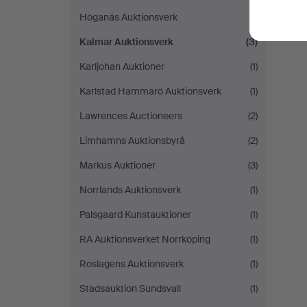
Höganäs Auktionsverk
(1)
Kalmar Auktionsverk
(3)
Karljohan Auktioner
(1)
Karlstad Hammarö Auktionsverk
(1)
Lawrences Auctioneers
(2)
Limhamns Auktionsbyrå
(2)
Markus Auktioner
(3)
Norrlands Auktionsverk
(1)
Palsgaard Kunstauktioner
(1)
RA Auktionsverket Norrköping
(1)
Roslagens Auktionsverk
(1)
Stadsauktion Sundsvall
(1)