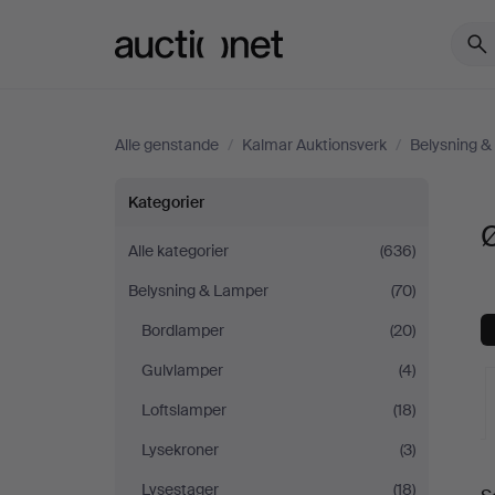
Auctionet.com
Alle genstande
/
Kalmar Auktionsverk
/
Belysning 
Øvrig
Kategorier
Ø
belysning
Alle kategorier
(636)
Belysning & Lamper
(70)
hos
Bordlamper
(20)
Kalmar
Gulvlamper
(4)
Auktionsverk
Loftslamper
(18)
Lysekroner
(3)
Lysestager
(18)