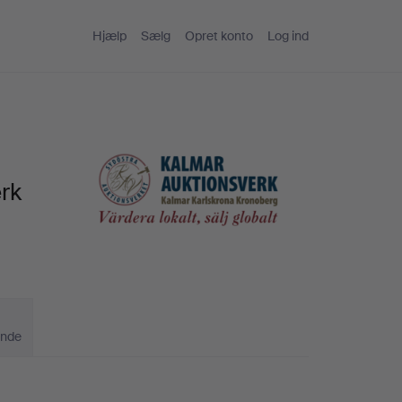
Hjælp
Sælg
Opret konto
Log ind
rk
ande