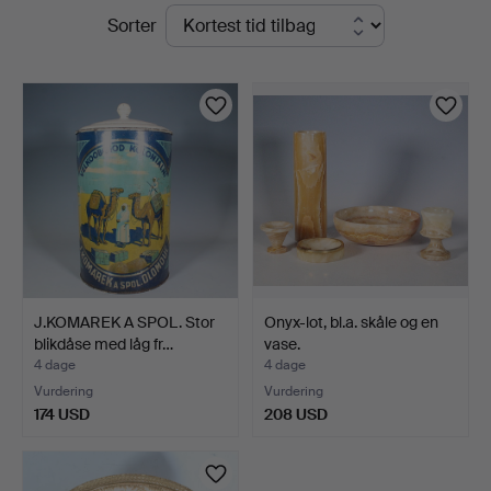
Igangværende
Sorter
auktioner
J.KOMAREK A SPOL. Stor
Onyx-lot, bl.a. skåle og en
blikdåse med låg fr…
vase.
4 dage
4 dage
Vurdering
Vurdering
174 USD
208 USD