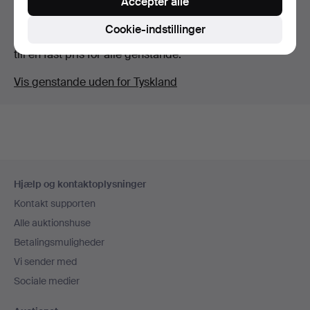
Accepter alle
Genstande i Tyskland
Cookie-indstillinger
Du ser nu kun genstande i Tyskland. Vi har transporter
till en fast pris for alle genstande.
Vis genstande uden for Tyskland
Sidefodsnavigation
Hjælp og kontaktoplysninger
Kontakt supporten
Alle auktionshuse
Betalingsmuligheder
Vi sender med
Sociale medier