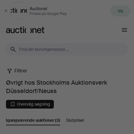
Auctionet
Vis
Luk
Findes på Google Play
Auctionet.com
Filtrer
Øvrigt
Øvrigt hos Stockholms Auktionsverk
hos
Düsseldorf/Neuss
Stockholms
Overvåg søgning
Auktionsverk
Igangværende auktioner
(3)
Slutpriser
Düsseldorf/Neuss