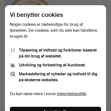
Vi benytter cookies
Nogle cookies er nødvendige for brug af
tjenesten. De cookies, som du selv kan håndtere,
bruges til:
Lille skål med rytteren Fritz.
Tilpasning af indhold og funktioner baseret
7 dage
på din brug af websitet.
Vurdering
Udvikling og forbedring af Auctionet.
324 USD
Markedsføring af nyheder og indhold til dig
Overvåg søgning
på eksterne websites.
Du kan også søge i
vores arkiv med afsluttede
Du kan læse mere i vores
integritetspolitik
.
auktioner
.