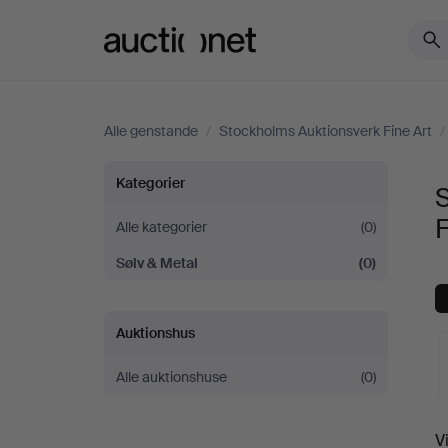
Auctionet.com
Alle genstande
/
Stockholms Auktionsverk Fine Art
/
Sølv
Kategorier
S
&
F
Alle kategorier
(0)
Sølv & Metal
(0)
Metal
hos
Auktionshus
Stockholms
Alle auktionshuse
(0)
Auktionsverk
V