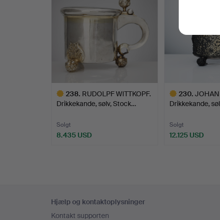
238
.
RUDOLPF WITTKOPF.
230
.
JOHAN 
Drikkekande, sølv, Stock…
Drikkekande, sø
Solgt
Solgt
8.435 USD
12.125 USD
Udvalgt
Udvalgt
genstand
genstand
Sidefodsnavigation
Hjælp og kontaktoplysninger
Kontakt supporten