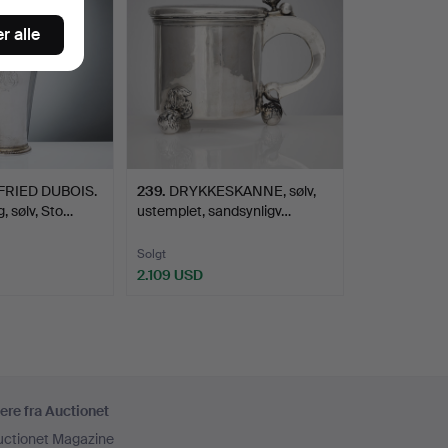
r alle
FRIED DUBOIS.
239
.
DRYKKESKANNE, sølv,
, sølv, Sto…
ustemplet, sandsynligv…
Solgt
2.109 USD
ere fra Auctionet
uctionet Magazine