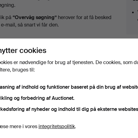
uktioner
øgning.
lik på
“Overvåg søgning”
herover for at få besked
i e-mail, så snart vi får den.
nytter cookies
okies er nødvendige for brug af tjenesten. De cookies, som d
ere, bruges til:
sporter till en fast pris for alle genstande.
pasning af indhold og funktioner baseret på din brug af websit
ikling og forbedring af Auctionet.
kedsføring af nyheder og indhold til dig på eksterne websites
iv, der matcher din søgning
æse mere i vores
integritetspolitik
.