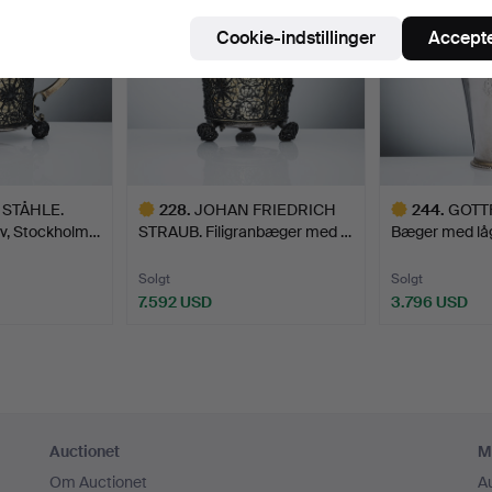
Cookie-indstillinger
Accepte
STÅHLE.
228
.
JOHAN FRIEDRICH
244
.
GOTT
lv, Stockholm…
STRAUB. Filigranbæger med …
Bæger med låg
Solgt
Solgt
7.592 USD
3.796 USD
Udvalgt
Udvalgt
genstand
genstand
Auctionet
M
Om Auctionet
A