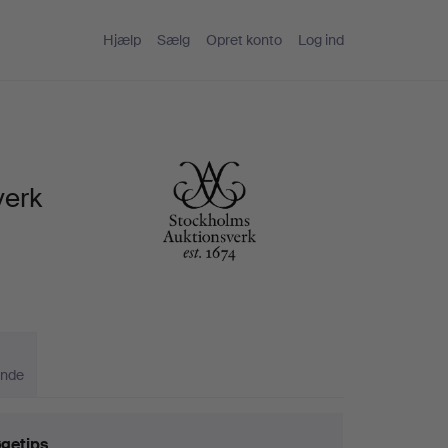
Hjælp
Sælg
Opret konto
Log ind
verk
ande
getips