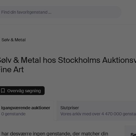
Sølv & Metal
ølv & Metal hos Stockholms Auktions
ine Art
Overvåg søgning
Igangværende auktioner
Slutpriser
0 genstande
Vores arkiv med over 4 470 000 genst
Igangværende
i har desværre ingen genstande, der matcher din
Sø