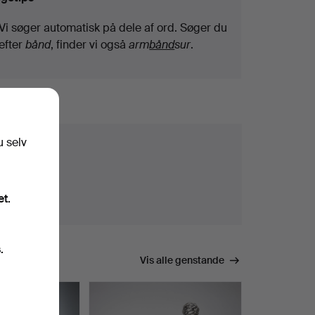
Vi søger automatisk på dele af ord. Søger du
efter
bånd
, finder vi også
arm
bånd
sur
.
u selv
et.
.
Vis alle genstande