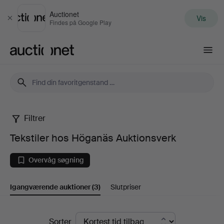
Auctionet
Vis
Luk
Findes på Google Play
Auctionet.com
Filtrer
Tekstiler
Tekstiler hos Höganäs Auktionsverk
hos
Overvåg søgning
Höganäs
Igangværende auktioner
(3)
Slutpriser
Auktionsverk
Igangværende
Sorter