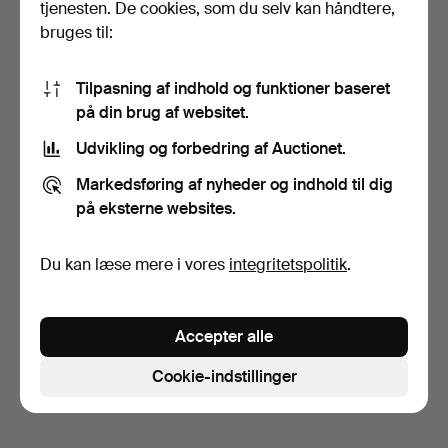
tjenesten. De cookies, som du selv kan håndtere,
bruges til:
Tilpasning af indhold og funktioner baseret
på din brug af websitet.
Udvikling og forbedring af Auctionet.
OVERTRÆK til SOLSENGE
og STOLE, 3 stk. Gar…
Markedsføring af nyheder og indhold til dig
2 dage
på eksterne websites.
1 bud
32 USD
Du kan læse mere i vores
integritetspolitik
.
Overvåg søgning
Du kan også søge i
vores arkiv med afsluttede
Accepter alle
auktioner
.
Cookie-indstillinger