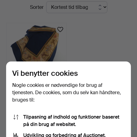
Igangværende
Sorter
Auktionsbyrå
auktioner
Vi benytter cookies
Nogle cookies er nødvendige for brug af
ULDDUG med BRODERI,
tjenesten. De cookies, som du selv kan håndtere,
første halvdel af 1900…
bruges til:
6 dage
1 bud
33 USD
Tilpasning af indhold og funktioner baseret
på din brug af websitet.
Overvåg søgning
Udvikling og forbedring af Auctionet.