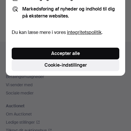
Du kan også søge i
vores arkiv med afsluttede
Markedsføring af nyheder og indhold til dig
auktioner
.
på eksterne websites.
Du kan læse mere i vores
integritetspolitik
.
Sidefodsnavigation
Hjælp og kontaktoplysninger
Accepter alle
Kontakt supporten
Cookie-indstillinger
Alle auktionshuse
Betalingsmuligheder
Vi sender med
Sociale medier
Auctionet
Om Auctionet
Ledige stillinger
Tilknyt dit auktionshus