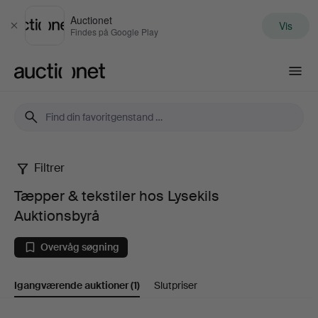
Auctionet
Vis
Luk
Findes på Google Play
Auctionet.com
Filtrer
Tæpper
Tæpper & tekstiler hos Lysekils
&
Auktionsbyrå
tekstiler
Overvåg søgning
hos
Igangværende auktioner
(1)
Slutpriser
Lysekils