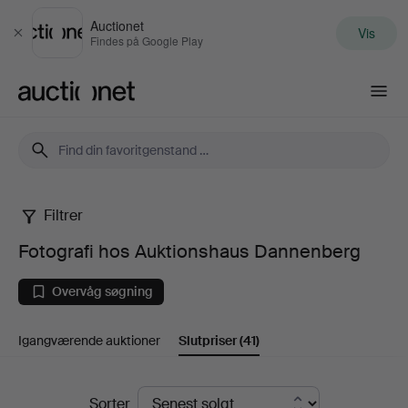
Auctionet
Vis
Luk
Findes på Google Play
Auctionet.com
Filtrer
Fotografi
Fotografi hos Auktionshaus Dannenberg
hos
Overvåg søgning
Auktionshaus
Igangværende auktioner
Slutpriser
(41)
Dannenberg
Slutpriser
Sorter