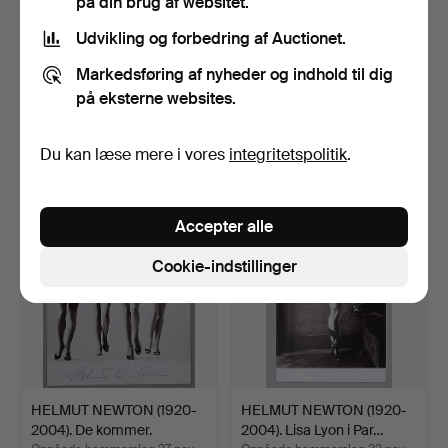
på din brug af websitet.
Udvikling og forbedring af Auctionet.
HELMUT NEWTON (1920-
ARAKI NOBUYOSHI. Tokyo
Markedsføring af nyheder og indhold til dig
2004). Den store nøgen.
tatovering.
på eksterne websites.
Opnåede hammerslag 16 dec
Opnåede hammerslag 29 nov
2014
2014
15 bud
8 bud
Du kan læse mere i vores
integritetspolitik
.
340 USD
522 USD
Accepter alle
Cookie-indstillinger
HELMUT NEWTON (1920-
HELMUT NEWTON (1920-
2004). De kommer.
2004). Lisa Lyon i Par…