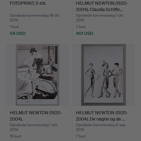
FOTOPRINT, 5 stk.
HELMUT NEWTON (1920-
2004). Claudia Schiffe…
Opnåede hammerslag 19 okt
Opnåede hammerslag 1 okt
2014
2014
1 bud
7 bud
58 USD
401 USD
HELMUT NEWTON (1920-
HELMUT NEWTON (1920-
2004).
2004). De nøgne og de …
Opnåede hammerslag 1 okt
Opnåede hammerslag 8 sep
2014
2014
19 bud
7 bud