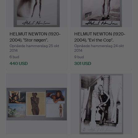
HELMUT NEWTON (1920-
HELMUT NEWTON (1920-
2004). "Stor nøgen".
2004). "Evi the Cop".
Opnåede hammerslag 25 okt
Opnåede hammerslag 24 okt
2014
2014
6 bud
9 bud
440 USD
301 USD