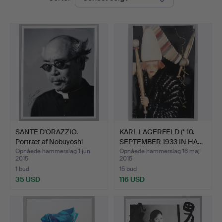
SANTE D'ORAZZIO.
KARL LAGERFELD (* 10.
Portræt af Nobuyoshi
SEPTEMBER 1933 IN HA…
Arak…
Opnåede hammerslag 1 jun
Opnåede hammerslag 16 maj
2015
2015
1 bud
15 bud
35 USD
116 USD