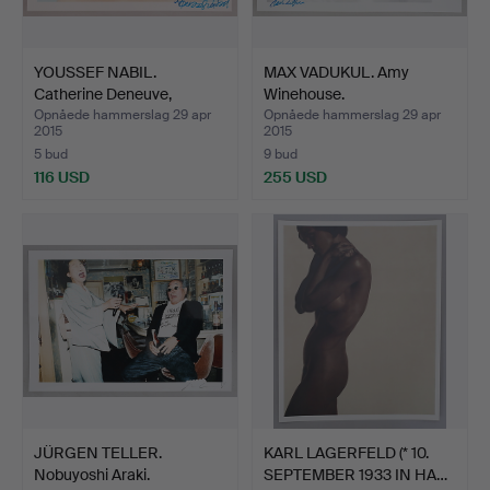
YOUSSEF NABIL.
MAX VADUKUL. Amy
Catherine Deneuve,
Winehouse.
underskr…
Opnåede hammerslag 29 apr
Opnåede hammerslag 29 apr
2015
2015
5 bud
9 bud
116 USD
255 USD
JÜRGEN TELLER.
KARL LAGERFELD (* 10.
Nobuyoshi Araki.
SEPTEMBER 1933 IN HA…