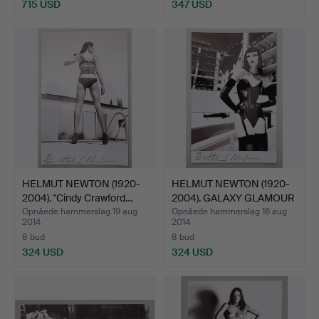
715 USD
347 USD
HELMUT NEWTON (1920-
HELMUT NEWTON (1920-
2004). "Cindy Crawford…
2004). GALAXY GLAMOUR
…
Opnåede hammerslag 19 aug
Opnåede hammerslag 16 aug
2014
2014
8 bud
8 bud
324 USD
324 USD