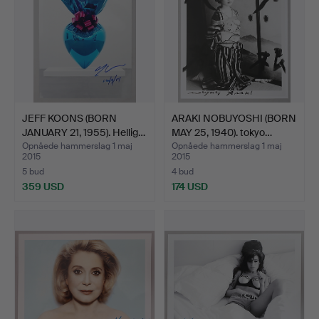
JEFF KOONS (BORN
ARAKI NOBUYOSHI (BORN
JANUARY 21, 1955). Hellig…
MAY 25, 1940). tokyo…
Opnåede hammerslag 1 maj
Opnåede hammerslag 1 maj
2015
2015
5 bud
4 bud
359 USD
174 USD