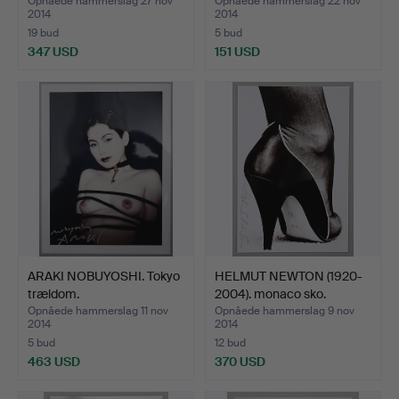
Opnåede hammerslag 27 nov
Opnåede hammerslag 22 nov
2014
2014
19 bud
5 bud
347 USD
151 USD
ARAKI NOBUYOSHI. Tokyo
HELMUT NEWTON (1920-
trældom.
2004). monaco sko.
Opnåede hammerslag 11 nov
Opnåede hammerslag 9 nov
2014
2014
5 bud
12 bud
463 USD
370 USD