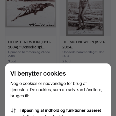
HELMUT NEWTON (1920-
HELMUT NEWTON (1920-
2004). "Krokodille spi…
2004).
Opnåede hammerslag 21 dec
Opnåede hammerslag 21 dec
2014
2014
3 bud
2 bud
232 USD
232 USD
Vi benytter cookies
Nogle cookies er nødvendige for brug af
tjenesten. De cookies, som du selv kan håndtere,
bruges til:
Tilpasning af indhold og funktioner baseret