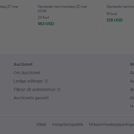
lag 27 mar
Opnåede hammerslag 22 mar
Opnåede hammer
2026
15 bud
23 bud
128 USD
183 USD
Auctionet
M
Om Auctionet
A
Ledige stillinger
A
Tilknyt dit auktionshus
A
Auctionets garanti
K
H
Vilkår
Integritetspolitik
Virksomhedsoplysninge