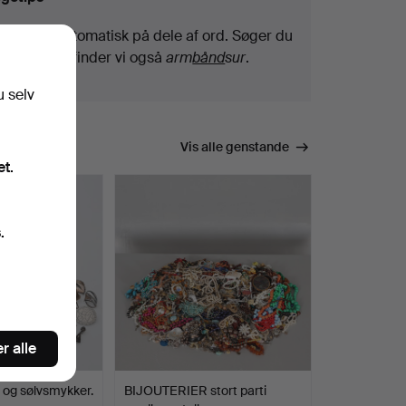
Vi søger automatisk på dele af ord. Søger du
efter
bånd
, finder vi også
arm
bånd
sur
.
u selv
Vis alle genstande
et.
.
r alle
og sølvsmykker.
BIJOUTERIER stort parti