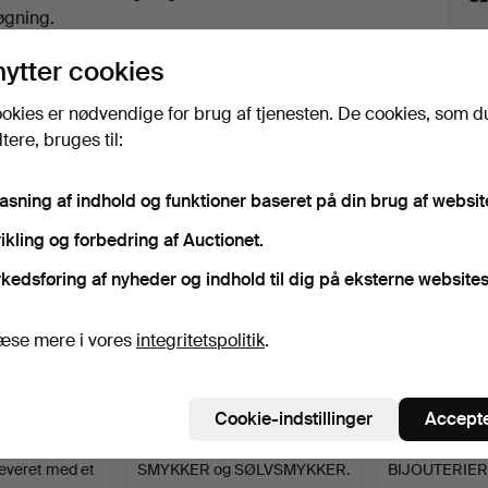
uktioner
øgning.
lik på
“Overvåg søgning”
herover for at få besked
nytter cookies
i e-mail, så snart vi får den.
okies er nødvendige for brug af tjenesten. De cookies, som d
ere, bruges til:
iv, der matcher din søgning
pasning af indhold og funktioner baseret på din brug af websit
ikling og forbedring af Auctionet.
kedsføring af nyheder og indhold til dig på eksterne websites
æse mere i vores
integritetspolitik
.
Cookie-indstillinger
Accepte
everet med et
SMYKKER og SØLVSMYKKER.
BIJOUTERIER 