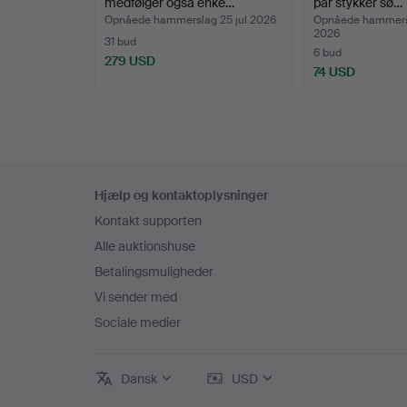
medfølger også enke…
par stykker sø…
Opnåede hammerslag 25 jul 2026
Opnåede hammers
2026
31 bud
6 bud
279 USD
74 USD
Sidefodsnavigation
Hjælp og kontaktoplysninger
Kontakt supporten
Alle auktionshuse
Betalingsmuligheder
Vi sender med
Sociale medier
Dansk
USD