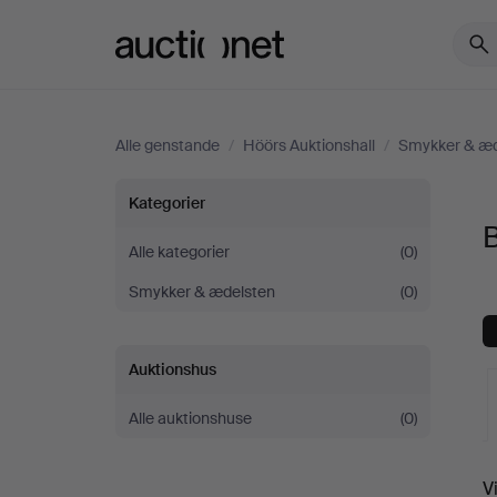
Auctionet.com
Alle genstande
/
Höörs Auktionshall
/
Smykker & æd
Bijouteri
Kategorier
B
hos
Alle kategorier
(0)
Smykker & ædelsten
(0)
Höörs
Auktionshall
Auktionshus
Alle auktionshuse
(0)
V