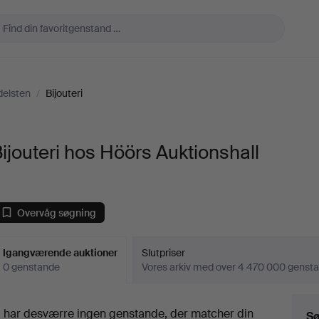
elsten
/
Bijouteri
ijouteri hos Höörs Auktionshall
Overvåg søgning
Igangværende auktioner
Slutpriser
0 genstande
Vores arkiv med over 4 470 000 genst
Igangværende
i har desværre ingen genstande, der matcher din
Sø