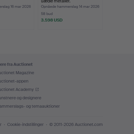
uædle metaller.
slag 16 mar 2026
Opnåede hammerslag 14 mar 2026
58 bud
3.598 USD
ere fra Auctionet
uctionet Magazine
uctionet-appen
uctionet Academy
unstnere og designere
ammerslags- og temaauktioner
r
Cookie-indstillinger
© 2011-2026 Auctionet.com