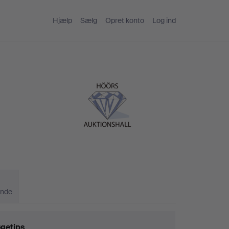
Hjælp
Sælg
Opret konto
Log ind
ande
getips