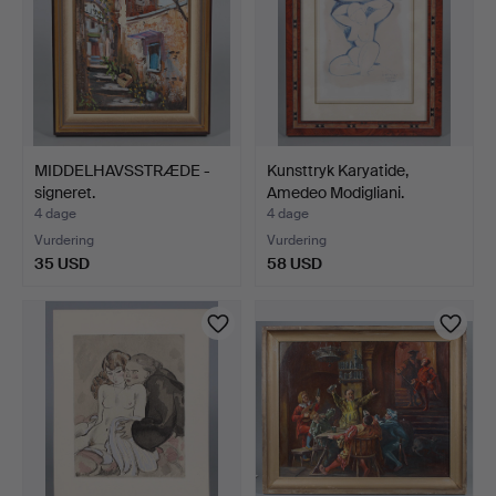
MIDDELHAVSSTRÆDE -
Kunsttryk Karyatide,
signeret.
Amedeo Modigliani.
4 dage
4 dage
Vurdering
Vurdering
35 USD
58 USD