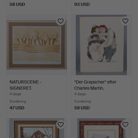
58 USD
93 USD
NATURSCENE -
*Der Grapscher* efter
SIGNERET.
Charles Martin.
4 dage
4 dage
Vurdering
Vurdering
47 USD
58 USD