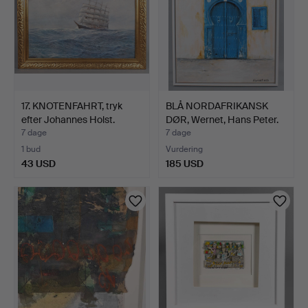
17. KNOTENFAHRT, tryk
BLÅ NORDAFRIKANSK
efter Johannes Holst.
DØR, Wernet, Hans Peter.
7 dage
7 dage
1 bud
Vurdering
43 USD
185 USD