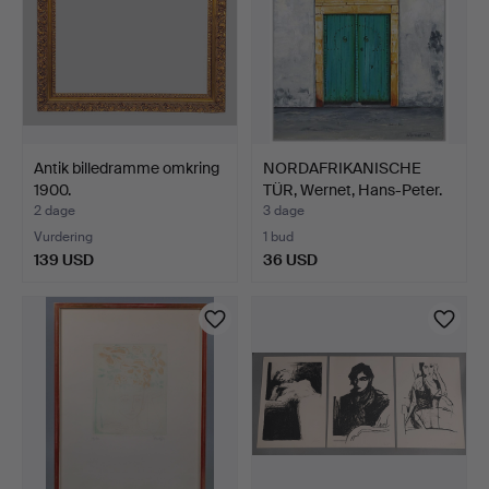
Antik billedramme omkring
NORDAFRIKANISCHE
1900.
TÜR, Wernet, Hans-Peter.
2 dage
3 dage
Vurdering
1 bud
139 USD
36 USD