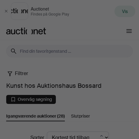
Auctionet
Vis
Luk
Findes på Google Play
Auctionet.com
Filtrer
Kunst
Kunst hos Auktionshaus Bossard
hos
Overvåg søgning
Auktionshaus
Igangværende auktioner
(28)
Slutpriser
Bossard
Igangværende
Sorter