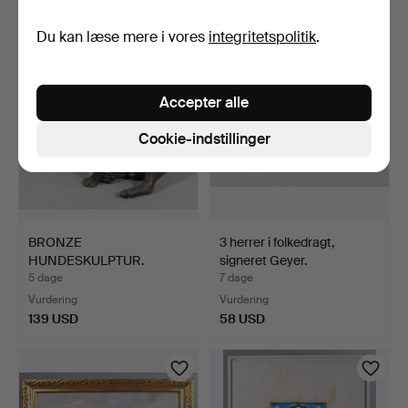
47 USD
58 USD
Du kan læse mere i vores
integritetspolitik
.
Accepter alle
Cookie-indstillinger
BRONZE
3 herrer i folkedragt,
HUNDESKULPTUR.
signeret Geyer.
5 dage
7 dage
Vurdering
Vurdering
139 USD
58 USD