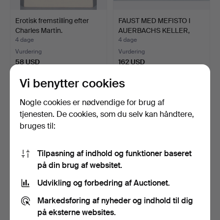
Erotisk fremstilling efter
FAUST MED MEFISTO I
Charles Martin.
AUERBACHS KELLER,
Erns…
4 dage
4 dage
Vurdering
Vurdering
58 USD
162 USD
Vi benytter cookies
Nogle cookies er nødvendige for brug af
tjenesten. De cookies, som du selv kan håndtere,
bruges til:
Tilpasning af indhold og funktioner baseret
på din brug af websitet.
Udvikling og forbedring af Auctionet.
4 GAMLE STIK I RAMME.
PORTRÆT AF ET PAR,
UKENDT KUNSTNER.
Markedsføring af nyheder og indhold til dig
4 dage
5 dage
på eksterne websites.
Vurdering
Vurdering