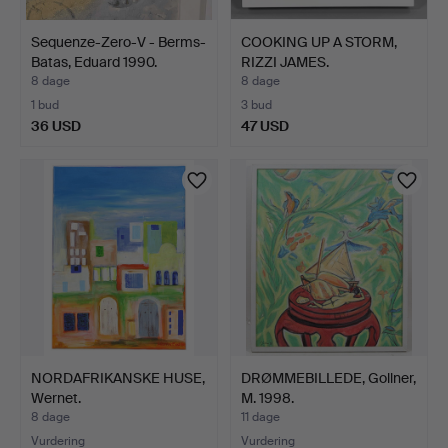
Sequenze-Zero-V - Berms-
COOKING UP A STORM,
Batas, Eduard 1990.
RIZZI JAMES.
8 dage
8 dage
1 bud
3 bud
36 USD
47 USD
NORDAFRIKANSKE HUSE,
DRØMMEBILLEDE, Gollner,
Wernet.
M. 1998.
8 dage
11 dage
Vurdering
Vurdering