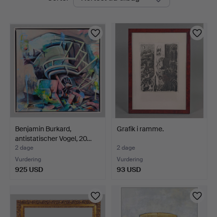
auktioner
Benjamin Burkard,
Grafik i ramme.
antistatischer Vogel, 20…
2 dage
2 dage
Vurdering
Vurdering
925 USD
93 USD