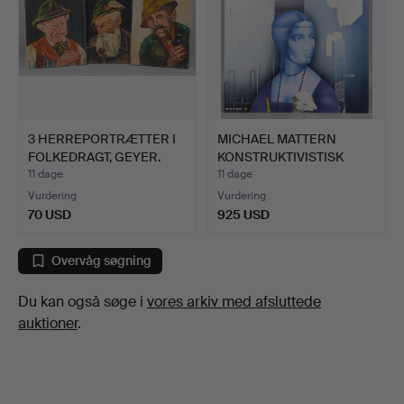
3 HERREPORTRÆTTER I
MICHAEL MATTERN
FOLKEDRAGT, GEYER.
KONSTRUKTIVISTISK
MALERI.
11 dage
11 dage
Vurdering
Vurdering
70 USD
925 USD
Overvåg søgning
Du kan også søge i
vores arkiv med afsluttede
auktioner
.