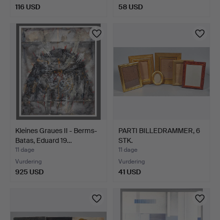
116 USD
58 USD
Kleines Graues II - Berms-
PARTI BILLEDRAMMER, 6
Batas, Eduard 19…
STK.
11 dage
11 dage
Vurdering
Vurdering
925 USD
41 USD