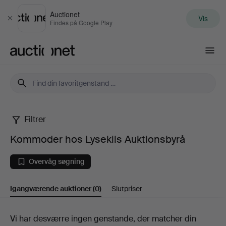
Auctionet
Vis
Luk
Findes på Google Play
Auctionet.com
Filtrer
Kommoder
Kommoder hos Lysekils Auktionsbyrå
hos
Overvåg søgning
Lysekils
Igangværende auktioner
(0)
Slutpriser
Auktionsbyrå
Igangværende
Vi har desværre ingen genstande, der matcher din