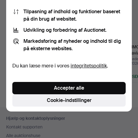
Tilpasning af indhold og funktioner baseret
på din brug af websitet.
Udvikling og forbedring af Auctionet.
Markedsføring af nyheder og indhold til dig
NATBORD, et par, art
KOMMODE, "Mast 9",
KOMMO
på eksterne websites.
deco.
IKEA 1980-tallet,
gustavia
monte…
intarsi
Opnåede hammerslag 15
Opnåede hammerslag 8
Opnåede
jun 2026
maj 2026
maj 202
Du kan læse mere i vores
integritetspolitik
.
12 bud
13 bud
1 bud
586 USD
148 USD
32 USD
Accepter alle
Cookie-indstillinger
Sidefodsnavigation
Hjælp og kontaktoplysninger
Kontakt supporten
Alle auktionshuse