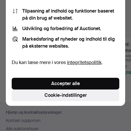
Tilpasning af indhold og funktioner baseret
på din brug af websitet.
Udvikling og forbedring af Auctionet.
Markedsføring af nyheder og indhold til dig
PAOLO VENINI.
SKULPTUR/BOGTRYK,
MICKE
på eksterne websites.
vase / flaske, Murano,
kunstglas med
skulptur
signe…
belysning,…
…
Opnåede hammerslag 26
Opnåede hammerslag 28
Opnåede
jun 2026
maj 2026
maj 202
Du kan læse mere i vores
integritetspolitik
.
25 bud
1 bud
15 bud
582 USD
32 USD
159 US
Udvalgt
Accepter alle
genstand
Cookie-indstillinger
Sidefodsnavigation
Hjælp og kontaktoplysninger
Kontakt supporten
Alle auktionshuse