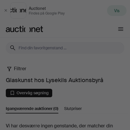
Auctionet
Vis
Luk
Findes på Google Play
Auctionet.com
Filtrer
Glaskunst
Glaskunst hos Lysekils Auktionsbyrå
hos
Overvåg søgning
Lysekils
Igangværende auktioner
(0)
Slutpriser
Auktionsbyrå
Igangværende
Vi har desværre ingen genstande, der matcher din