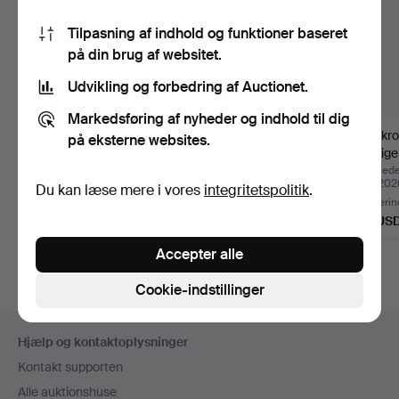
Tilpasning af indhold og funktioner baseret
på din brug af websitet.
Udvikling og forbedring af Auctionet.
Markedsføring af nyheder og indhold til dig
LYSEKRONE, messing,
LYSEKRONE, krystal,
Lysekron
på eksterne websites.
1950-tallet.
højde 65 cm, Sverige
Sverige
1…
Opnåede hammerslag 9 jul
Opnåede hammerslag 17
Opnåede
2026
apr 2026
mar 202
Du kan læse mere i vores
integritetspolitik
.
2 bud
1 bud
Vurderin
53 USD
32 USD
127 US
Accepter alle
Cookie-indstillinger
Sidefodsnavigation
Hjælp og kontaktoplysninger
Kontakt supporten
Alle auktionshuse