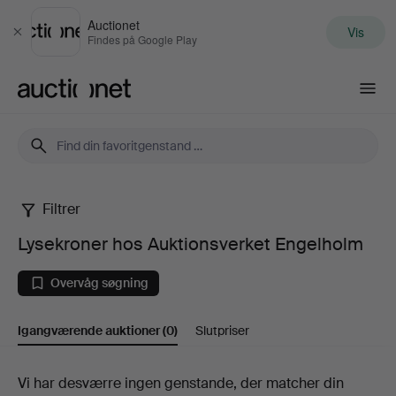
Auctionet
Vis
Luk
Findes på Google Play
Auctionet.com
Filtrer
Lysekroner
Lysekroner hos Auktionsverket Engelholm
hos
Overvåg søgning
Auktionsverket
Igangværende auktioner
(0)
Slutpriser
Engelholm
Igangværende
Vi har desværre ingen genstande, der matcher din