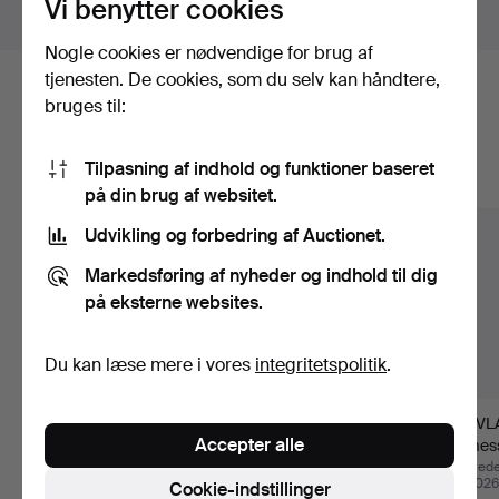
Vi benytter cookies
Vis genstande uden for Sverige
Nogle cookies er nødvendige for brug af
tjenesten. De cookies, som du selv kan håndtere,
Her er genstande fra vores arkiv, der
bruges til:
matcher din søgning
Tilpasning af indhold og funktioner baseret
Vis alle genstande
på din brug af websitet.
Udvikling og forbedring af Auctionet.
Markedsføring af nyheder og indhold til dig
på eksterne websites.
Du kan læse mere i vores
integritetspolitik
.
GULVLAMPE, messing,
GULVLAMPER, to stk.,
GULVLA
Accepter alle
Nya Öia, 1900-tallets …
messingfarvet metal, …
og mess
Arma…
Opnåede hammerslag 6
Opnåede hammerslag 29
Opnåede
aug 2026
jun 2026
jun 2026
Cookie-indstillinger