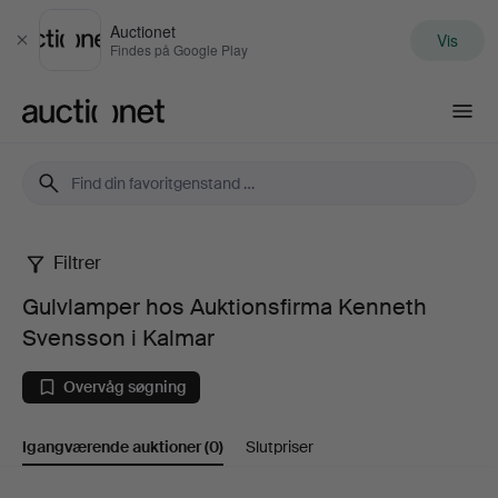
Auctionet
Vis
Luk
Findes på Google Play
Auctionet.com
Filtrer
Gulvlamper
Gulvlamper hos Auktionsfirma Kenneth
hos
Svensson i Kalmar
Auktionsfirma
Overvåg søgning
Kenneth
Igangværende auktioner
(0)
Slutpriser
Svensson