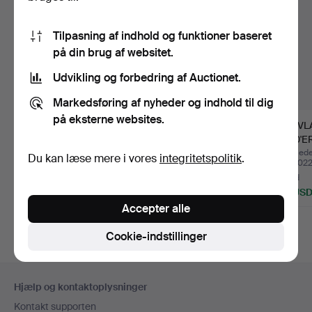
Tilpasning af indhold og funktioner baseret
på din brug af websitet.
Udvikling og forbedring af Auctionet.
Markedsføring af nyheder og indhold til dig
på eksterne websites.
LEOLA LUKSUS
DESIGNER
GULVL
DESIGN, „RAKET“
GULVLAMPE, KLODE
1950'E
GULVLAMPE, TY…
PÅ MESSINGRAMME,…
ORIGI
Opnåede hammerslag 25
Opnåede hammerslag 7 jul
Opnåede
Du kan læse mere i vores
integritetspolitik
.
jun 2025
2024
apr 202
1 bud
2 bud
4 bud
93 USD
463 USD
58 US
Accepter alle
Cookie-indstillinger
Sidefodsnavigation
Hjælp og kontaktoplysninger
Kontakt supporten