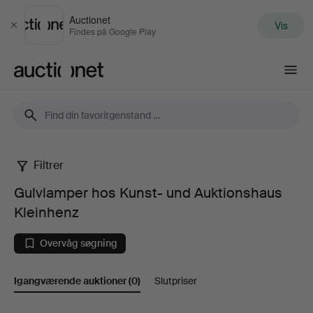
Auctionet
Vis
Luk
Findes på Google Play
Auctionet.com
Filtrer
Gulvlamper
Gulvlamper hos Kunst- und Auktionshaus
hos
Kleinhenz
Kunst-
Overvåg søgning
und
Igangværende auktioner
(0)
Slutpriser
Auktionshaus