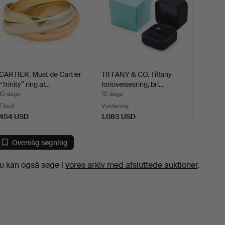
CARTIER. Must de Cartier
TIFFANY & CO. Tiffany-
“Trinity” ring af…
forlovelsesring, bri…
10 dage
10 dage
7 bud
Vurdering
454 USD
1.083 USD
Overvåg søgning
u kan også søge i
vores arkiv med afsluttede auktioner
.