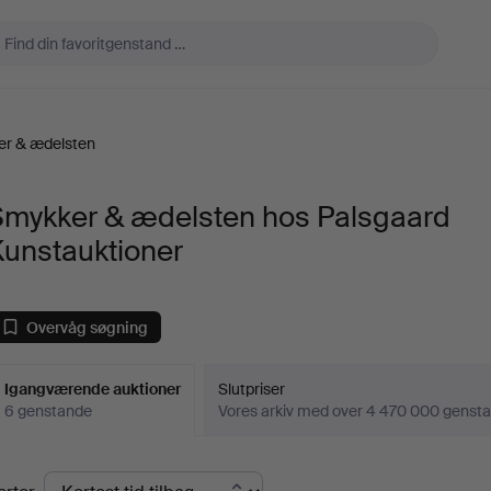
r & ædelsten
Smykker & ædelsten hos Palsgaard
Kunstauktioner
Overvåg søgning
Igangværende auktioner
Slutpriser
6 genstande
Vores arkiv med over 4 470 000 genst
Igangværende