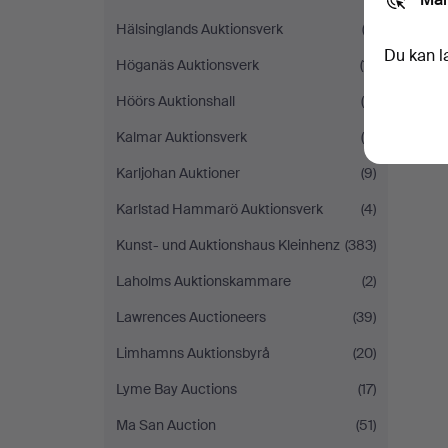
Hälsinglands Auktionsverk
(2)
Du kan l
Höganäs Auktionsverk
(11)
Höörs Auktionshall
(5)
Kalmar Auktionsverk
(8)
Karljohan Auktioner
(9)
Karlstad Hammarö Auktionsverk
(4)
Kunst- und Auktionshaus Kleinhenz
(383)
Laholms Auktionskammare
(2)
Lawrences Auctioneers
(39)
Limhamns Auktionsbyrå
(20)
Lyme Bay Auctions
(17)
Ma San Auction
(51)