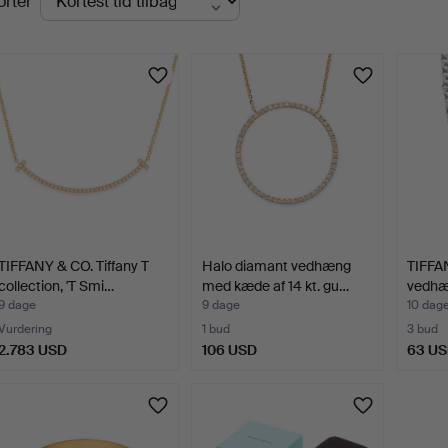
orter
uktioner
TIFFANY & CO. Tiffany T
Halo diamant vedhæng
TIFFAN
collection, 'T Smi…
med kæde af 14 kt. gu…
vedhæ
9 dage
9 dage
10 dag
Vurdering
1 bud
3 bud
2.783 USD
106 USD
63 U