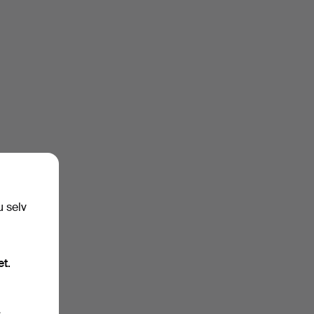
u selv
et.
.