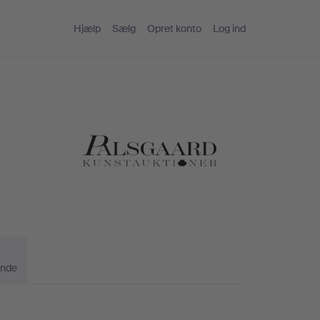
Hjælp
Sælg
Opret konto
Log ind
ande