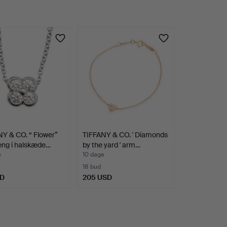
Y & CO. “ Flower”
TIFFANY & CO. ' Diamonds
ng i halskæde…
by the yard ' arm…
e
10 dage
18 bud
SD
205 USD