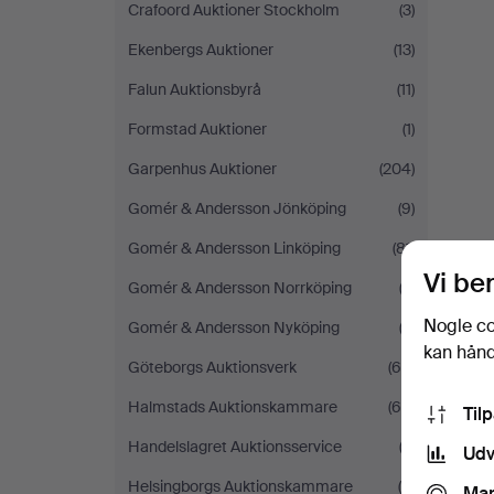
Crafoord Auktioner Stockholm
(3)
Ekenbergs Auktioner
(13)
Falun Auktionsbyrå
(11)
Formstad Auktioner
(1)
Garpenhus Auktioner
(204)
Gomér & Andersson Jönköping
(9)
Gomér & Andersson Linköping
(81)
Vi be
Gomér & Andersson Norrköping
(3)
Nogle co
Gomér & Andersson Nyköping
(2)
kan håndt
Göteborgs Auktionsverk
(68)
Halmstads Auktionskammare
(65)
Til
Handelslagret Auktionsservice
(2)
Udv
Helsingborgs Auktionskammare
(8)
Mar