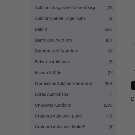
Auktionsmagasinet Vänersborg
(23)
Auktionsverket Engelholm
(8)
Balclis
(261)
Barcelona Auctions
(86)
Batemans of Stamford
(31)
Bidstrup Auktioner
(6)
Bishop & Miller
(17)
Björnssons Auktionskammare
(104)
Borås Auktionshall
(7)
D
Chalkwell Auctions
(293)
Crafoord Auktioner Lund
(18)
Crafoord Auktioner Malmö
(4)