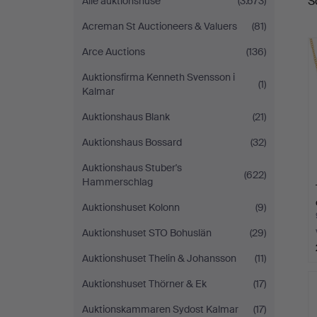
S
Alle auktionshuse
(3.673)
a
Acreman St Auctioneers & Valuers
(81)
Arce Auctions
(136)
Auktionsfirma Kenneth Svensson i
(1)
Kalmar
Auktionshaus Blank
(21)
Auktionshaus Bossard
(32)
Auktionshaus Stuber's
(622)
Hammerschlag
Auktionshuset Kolonn
(9)
Auktionshuset STO Bohuslän
(29)
Auktionshuset Thelin & Johansson
(11)
Auktionshuset Thörner & Ek
(17)
Auktionskammaren Sydost Kalmar
(17)