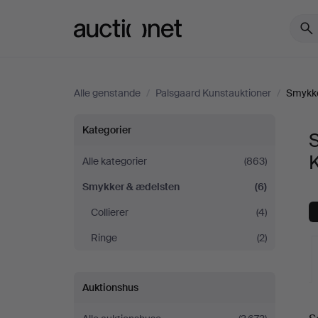
Auctionet.com
Alle genstande
/
Palsgaard Kunstauktioner
/
Smykke
Smykker
Kategorier
&
Alle kategorier
(863)
Smykker & ædelsten
(6)
ædelsten
Collierer
(4)
hos
Ringe
(2)
Palsgaard
Auktionshus
Kunstauktioner