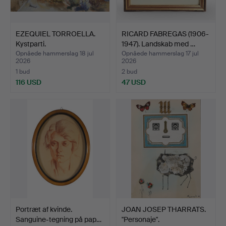
EZEQUIEL TORROELLA.
RICARD FABREGAS (1906-
Kystparti.
1947). Landskab med …
Opnåede hammerslag 18 jul
Opnåede hammerslag 17 jul
2026
2026
1 bud
2 bud
116 USD
47 USD
Portræt af kvinde.
JOAN JOSEP THARRATS.
Sanguine-tegning på pap…
"Personaje".