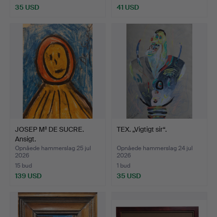
35 USD
41 USD
JOSEP Mª DE SUCRE.
TEX. „Vigtigt sir“.
Ansigt.
Opnåede hammerslag 25 jul
Opnåede hammerslag 24 jul
2026
2026
15 bud
1 bud
139 USD
35 USD