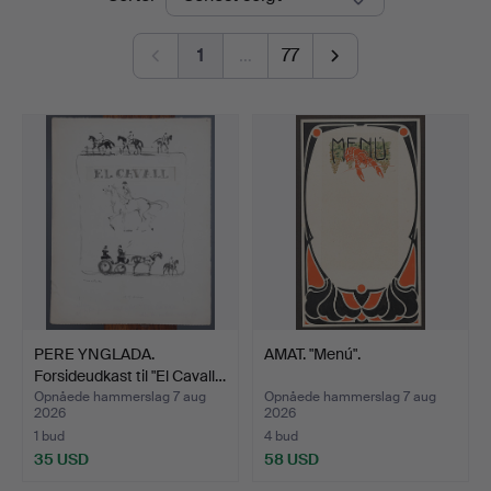
1
…
77
PERE YNGLADA.
AMAT. "Menú".
Forsideudkast til "El Cavall…
Opnåede hammerslag 7 aug
Opnåede hammerslag 7 aug
2026
2026
1 bud
4 bud
35 USD
58 USD