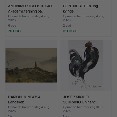
ANÓNIMO SIGLOS XIX-XX.
PEPE NEBOT. En ung
Akademi, tegning på…
kvinde.
Opnåede hammerslag 4 aug
Opnåede hammerslag 4 aug
2026
2026
6 bud
2 bud
70 USD
151 USD
RAMON JUNCOSA.
JOSEP MIQUEL
Landskab.
SERRANO. En hane.
Opnåede hammerslag 4 aug
Opnåede hammerslag 31 jul
2026
2026
1 bud
1 bud