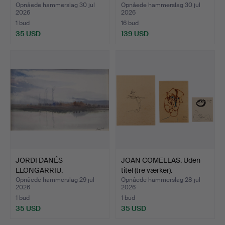
Opnåede hammerslag 30 jul
Opnåede hammerslag 30 jul
2026
2026
1 bud
16 bud
35 USD
139 USD
JORDI DANÉS
JOAN COMELLAS. Uden
LLONGARRIU.
titel (tre værker).
Flodlandskab.
Opnåede hammerslag 29 jul
Opnåede hammerslag 28 jul
2026
2026
1 bud
1 bud
35 USD
35 USD