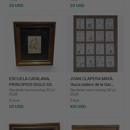
35 USD
35 USD
ESCUELA CATALANA,
JOAN CLAPERA MAYÀ.
PRINCIPIOS SIGLO XX.
"Auca pallers de la Gar…
Æld…
Opnåede hammerslag 30 jul
Opnåede hammerslag 30 jul
2026
2026
12 bud
2 bud
121 USD
105 USD