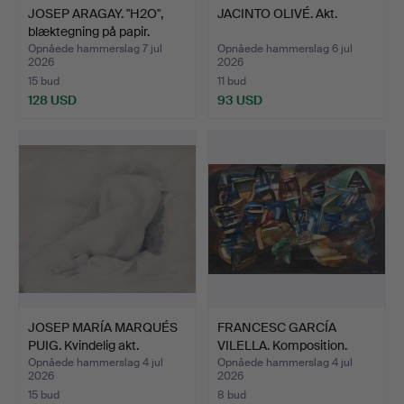
JOSEP ARAGAY. "H2O",
JACINTO OLIVÉ. Akt.
blæktegning på papir.
Opnåede hammerslag 7 jul
Opnåede hammerslag 6 jul
2026
2026
15 bud
11 bud
128 USD
93 USD
JOSEP MARÍA MARQUÉS
FRANCESC GARCÍA
PUIG. Kvindelig akt.
VILELLA. Komposition.
Opnåede hammerslag 4 jul
Opnåede hammerslag 4 jul
2026
2026
15 bud
8 bud