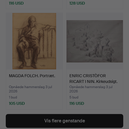
116 USD
128 USD
MAGDA FOLCH. Portræt.
ENRIC CRISTÒFOR
RICART I NIN. Kirkeudsigt.
Opnåede hammerslag 3 jul
Opnåede hammerslag 3 jul
2026
2026
1 bud
5 bud
105 USD
116 USD
Vis flere genstande