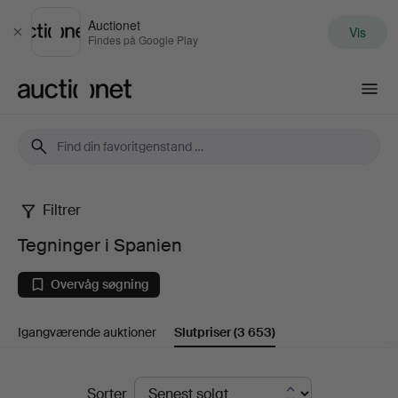
Auctionet
Vis
Luk
Findes på Google Play
Auctionet.com
Filtrer
Tegninger
Tegninger i Spanien
i
Overvåg søgning
Spanien
Igangværende auktioner
Slutpriser
(3 653)
Slutpriser
Sorter