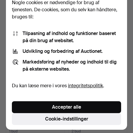
Nogle cookies er nødvendige for brug af
JOAN MARTI. " La gitaneta
HENRI REITER. Udsigt over
tjenesten. De cookies, som du selv kan håndtere,
del barri de Per…
Markuspladsen, V…
bruges til:
Opnåede hammerslag 27 jul
Opnåede hammerslag 27 jul
2026
2026
1 bud
3 bud
Tilpasning af indhold og funktioner baseret
35 USD
64 USD
på din brug af websitet.
Udvikling og forbedring af Auctionet.
Markedsføring af nyheder og indhold til dig
på eksterne websites.
Du kan læse mere i vores
integritetspolitik
.
Accepter alle
ERNESTO CARRATALÁ
ERNESTO CARRATALÁ
(1918-2015). Bymotiv. Bl…
REY (1918-2015). Balmes-…
Cookie-indstillinger
Opnåede hammerslag 27 jul
Opnåede hammerslag 27 jul
2026
2026
1 bud
2 bud