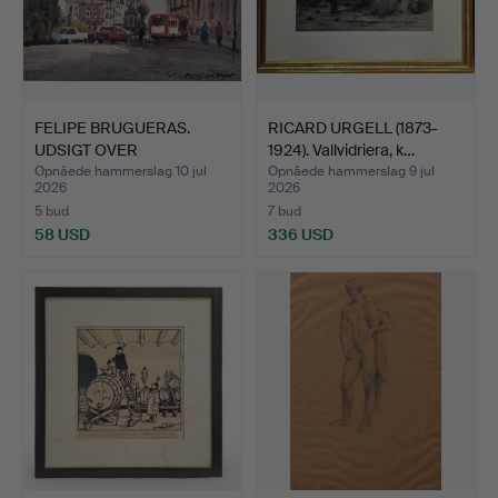
FELIPE BRUGUERAS.
RICARD URGELL (1873-
UDSIGT OVER
1924). Vallvidriera, k…
COLUMBUS, BA…
Opnåede hammerslag 10 jul
Opnåede hammerslag 9 jul
2026
2026
5 bud
7 bud
58 USD
336 USD