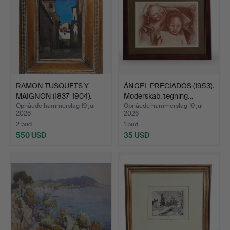
RAMON TUSQUETS Y
ÁNGEL PRECIADOS (1953).
MAIGNON (1837-1904).
Moderskab, tegning…
Gade…
Opnåede hammerslag 19 jul
Opnåede hammerslag 19 jul
2026
2026
2 bud
1 bud
550 USD
35 USD