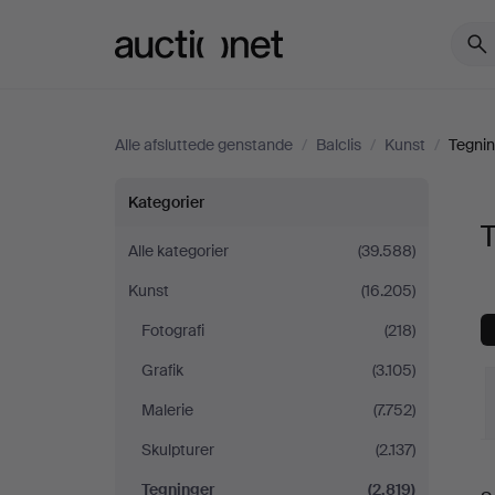
Auctionet.com
Alle afsluttede genstande
/
Balclis
/
Kunst
/
Tegnin
Tegninger
Kategorier
T
hos
Alle kategorier
(39.588)
Kunst
(16.205)
Balclis
Fotografi
(218)
Grafik
(3.105)
Malerie
(7.752)
Skulpturer
(2.137)
S
Tegninger
(2.819)