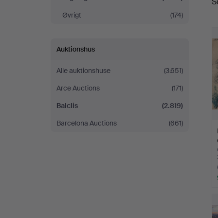
S
Øvrigt
(174)
Auktionshus
Alle auktionshuse
(3.651)
Arce Auctions
(171)
Balclis
(2.819)
Barcelona Auctions
(661)