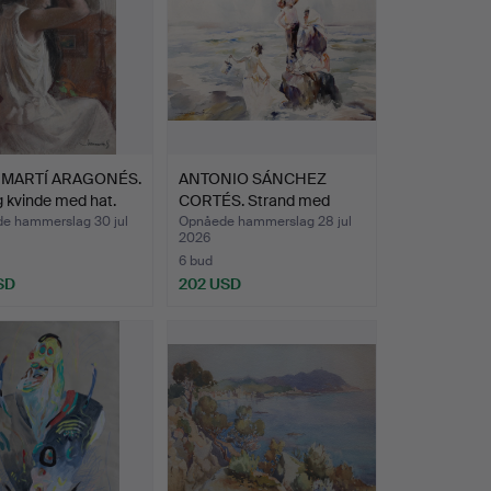
 MARTÍ ARAGONÉS.
ANTONIO SÁNCHEZ
 kvinde med hat.
CORTÉS. Strand med
figurer.
e hammerslag 30 jul
Opnåede hammerslag 28 jul
2026
6 bud
SD
202 USD