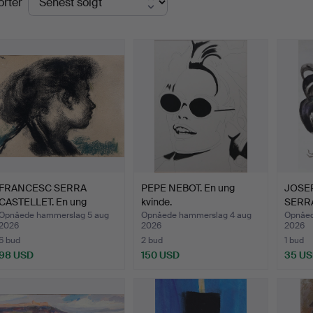
orter
FRANCESC SERRA
PEPE NEBOT. En ung
JOSE
CASTELLET. En ung
kvinde.
SERRA
kvinde.
Opnåede hammerslag 5 aug
Opnåede hammerslag 4 aug
Opnåed
2026
2026
2026
6 bud
2 bud
1 bud
98 USD
150 USD
35 U