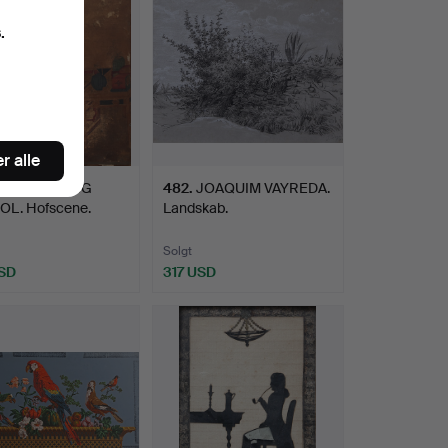
.
r alle
HINESE QING
482
.
JOAQUIM VAYREDA.
L. Hofscene.
Landskab.
Solgt
SD
317 USD