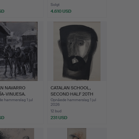
Solgt
SD
4.610 USD
N NAVARRO
CATALAN SCHOOL,
A-VINUESA.
SECOND HALF 20TH
ration…
CENTURY. …
e hammerslag 1 jul
Opnåede hammerslag 1 jul
2026
12 bud
SD
231 USD