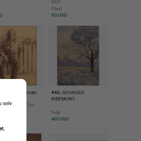
2026
11 bud
D
93 USD
 FOLCH. Portræt.
445
.
GEORGES
RIBEMONT-
u selv
DESSAIGNES. Landskab.
e hammerslag 3 jul
Solgt
461 USD
SD
et.