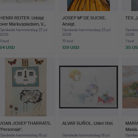
HENRI REITER. Udsigt
JOSEP Mª DE SUCRE.
TEX. „V
over Markuspladsen, V…
Ansigt.
Opnåede hammerslag 27 jul
Opnåede hammerslag 25 jul
Opnåed
2026
2026
2026
3 bud
15 bud
1 bud
64 USD
139 USD
35 U
JOAN JOSEP THARRATS.
ALVAR SUÑOL. Uden titel.
MARÍA
"Personaje".
Masía.
Opnåede hammerslag 16 jul
Opnåede hammerslag 16 jul
Opnåed