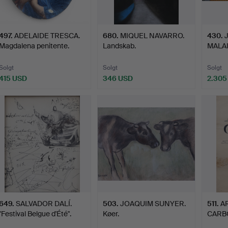
497
.
ADELAIDE TRESCA.
680
.
MIQUEL NAVARRO.
430
.
Magdalena penitente.
Landskab.
MALAI
eksot
Solgt
Solgt
Solgt
415 USD
346 USD
2.305
649
.
SALVADOR DALÍ.
503
.
JOAQUIM SUNYER.
511
.
A
"Festival Belgue d'Été".
Køer.
CARB
Kompo