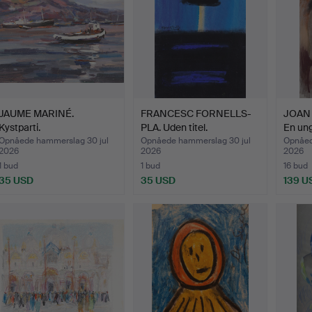
JAUME MARINÉ.
FRANCESC FORNELLS-
JOAN
Kystparti.
PLA. Uden titel.
En ung
Opnåede hammerslag 30 jul
Opnåede hammerslag 30 jul
Opnåed
2026
2026
2026
1 bud
1 bud
16 bud
35 USD
35 USD
139 U