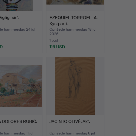
igtigt sir“.
EZEQUIEL TORROELLA.
Kystparti.
e hammerslag 24 jul
Opnåede hammerslag 18 jul
2026
1 bud
SD
116 USD
 DOLORES RUBIÓ.
JACINTO OLIVÉ. Akt.
e hammerslag 11 jul
Opnåede hammerslag 6 jul