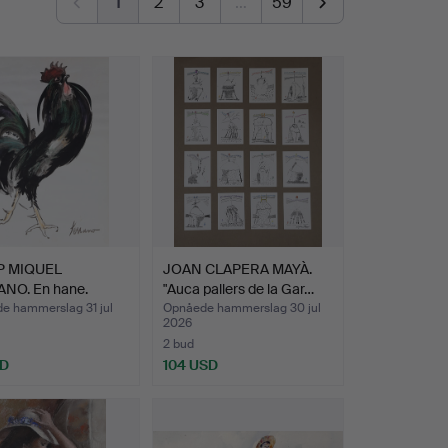
1
2
3
…
59
P MIQUEL
JOAN CLAPERA MAYÀ.
NO. En hane.
"Auca pallers de la Gar…
e hammerslag 31 jul
Opnåede hammerslag 30 jul
2026
2 bud
SD
104 USD