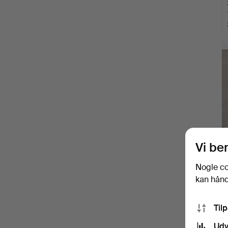
Vi be
Nogle co
kan håndt
Til
Udv