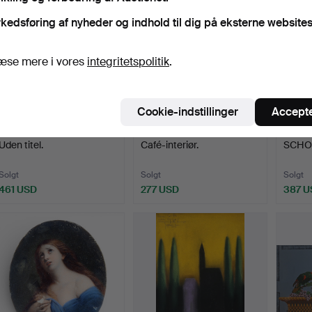
kedsføring af nyheder og indhold til dig på eksterne websites
æse mere i vores
integritetspolitik
.
Cookie-indstillinger
Accepte
628
.
JORGE CASTILLO.
630
.
ESTEBAN VICENTE.
165
.
C
Uden titel.
Café-interiør.
SCHOO
Solgt
Solgt
Solgt
461 USD
277 USD
387 U