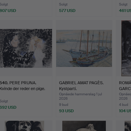
Solgt
Solgt
Solgt
807 USD
577 USD
461 U
540
.
PERE PRUNA.
GABRIEL AMAT PAGÈS.
ROMÁ
Kvinde der reder en pige.
Kystparti.
GARCÍ
Illust
Opnåede hammerslag 1 jul
Opnåed
2026
2026
Solgt
9 bud
4 bud
692 USD
93 USD
104 U