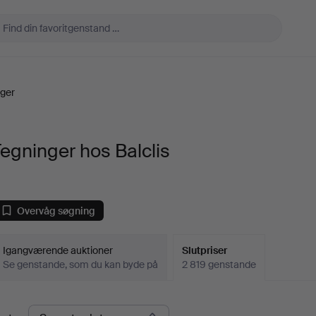
ger
egninger hos Balclis
Overvåg søgning
Igangværende auktioner
Slutpriser
Se genstande, som du kan byde på
2 819 genstande
lutpriser