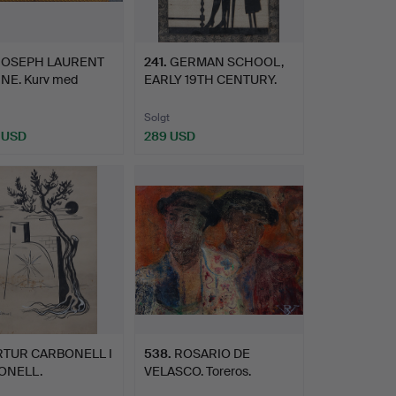
JOSEPH LAURENT
241
.
GERMAN SCHOOL,
NE. Kurv med
EARLY 19TH CENTURY.
iske…
Ung man…
Solgt
 USD
289 USD
RTUR CARBONELL I
538
.
ROSARIO DE
ONELL.
VELASCO. Toreros.
sition.