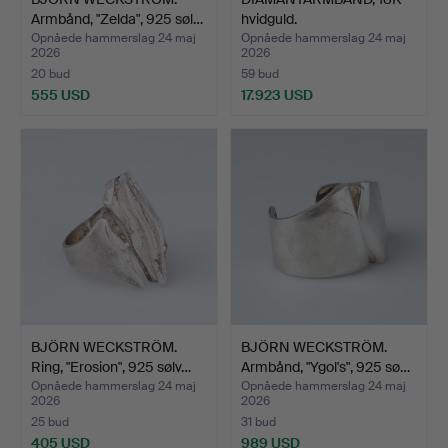
Armbånd, "Zelda", 925 søl…
hvidguld.
Opnåede hammerslag 24 maj
Opnåede hammerslag 24 maj
2026
2026
20 bud
59 bud
555 USD
17.923 USD
BJÖRN WECKSTRÖM.
BJÖRN WECKSTRÖM.
Ring, "Erosion", 925 sølv…
Armbånd, "Ygol's", 925 sø…
Opnåede hammerslag 24 maj
Opnåede hammerslag 24 maj
2026
2026
25 bud
31 bud
405 USD
989 USD