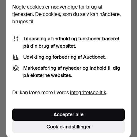
Nogle cookies er nødvendige for brug af
tjenesten. De cookies, som du selv kan håndtere,
BJÖRN WECKSTRÖM.
PENTTI SARPANEVA.
Armbånd, "Lapinranne", 14…
Armbånd. Sølv 830, Turun…
bruges til:
Opnåede hammerslag 26 apr
Opnåede hammerslag 6 mar
2026
2026
18 bud
16 bud
Tilpasning af indhold og funktioner baseret
1.306 USD
486 USD
på din brug af websitet.
Udvikling og forbedring af Auctionet.
Markedsføring af nyheder og indhold til dig
på eksterne websites.
Du kan læse mere i vores
integritetspolitik
.
Accepter alle
PENTTI SARPANEVA.
REINO OLAVI
Cookie-indstillinger
Armbånd. Sølv 830, Turku…
SAASTAMOINEN. Sterling
sølv ar…
Opnåede hammerslag 26 feb
Opnåede hammerslag 24 feb