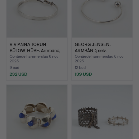
VIVIANNA TORUN
GEORG JENSEN.
BÜLOW-HÜBE. Armbånd,
ARMBÅND, sølv.
sølv, …
Opnåede hammerslag 6 nov
Opnåede hammerslag 6 nov
2025
2025
9 bud
12 bud
232 USD
139 USD