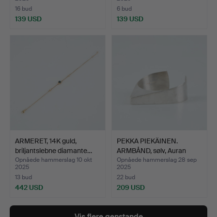
16 bud
6 bud
139 USD
139 USD
ARMERET, 14K guld,
PEKKA PIEKÄINEN.
briljantslebne diamante…
ARMBÅND, sølv, Auran
Kult…
Opnåede hammerslag 10 okt
Opnåede hammerslag 28 sep
2025
2025
13 bud
22 bud
442 USD
209 USD
Vis flere genstande