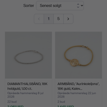
Slutpriser
Sorter
1
5
DIAMANTHALSBÅND, 18K
ARMBÅND, "Aurinkoleijona",
hvidguld, 1.00 ct.
18K guld, Kalev…
Opnåede hammerslag 8 jul
Opnåede hammerslag 22 jun
2026
2026
22 bud
2 bud
2.081 USD
1.445 USD