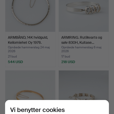
ARMBÅND, 14K hvidguld,
ARMRING. Rutilkvarts og
Kellomiehet Oy 1976.
sølv 830H, Kultase…
Opnåede hammerslag 24 maj
Opnåede hammerslag 6 maj
2026
2026
21 bud
17 bud
544 USD
218 USD
Vi benytter cookies