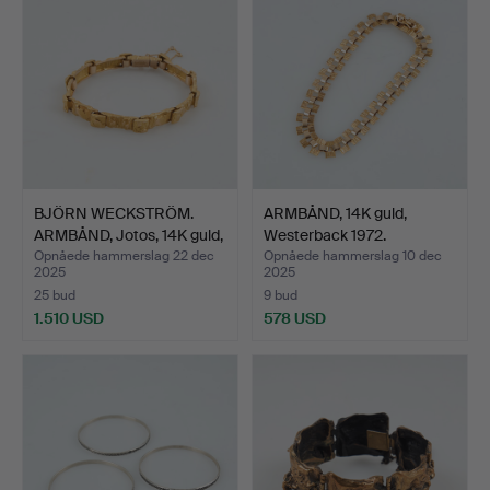
BJÖRN WECKSTRÖM.
ARMBÅND, 14K guld,
ARMBÅND, Jotos, 14K guld,
Westerback 1972.
…
Opnåede hammerslag 22 dec
Opnåede hammerslag 10 dec
2025
2025
25 bud
9 bud
1.510 USD
578 USD