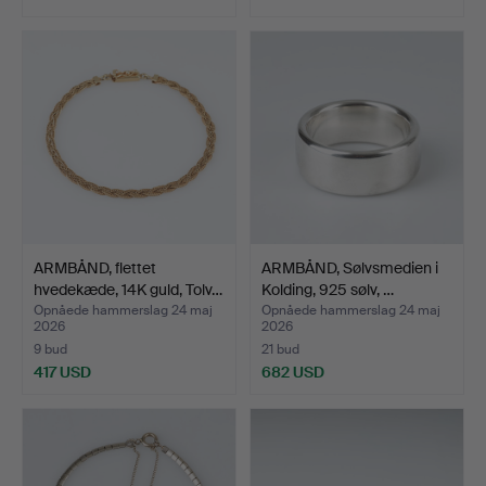
ARMBÅND, flettet
ARMBÅND, Sølvsmedien i
hvedekæde, 14K guld, Tolv…
Kolding, 925 sølv, …
Opnåede hammerslag 24 maj
Opnåede hammerslag 24 maj
2026
2026
9 bud
21 bud
417 USD
682 USD