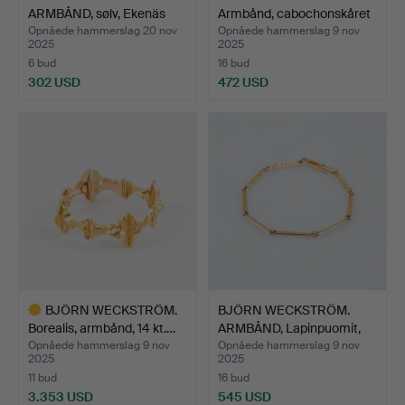
ARMBÅND, sølv, Ekenäs
Armbånd, cabochonskåret
197…
sort…
Opnåede hammerslag 20 nov
Opnåede hammerslag 9 nov
2025
2025
6 bud
16 bud
302 USD
472 USD
BJÖRN WECKSTRÖM.
BJÖRN WECKSTRÖM.
Borealis, armbånd, 14 kt.…
ARMBÅND, Lapinpuomit,
14K…
Opnåede hammerslag 9 nov
Opnåede hammerslag 9 nov
2025
2025
11 bud
16 bud
3.353 USD
545 USD