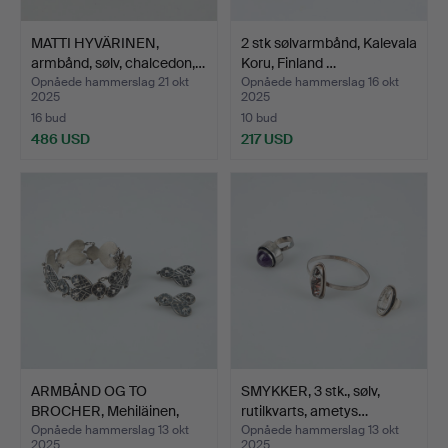
MATTI HYVÄRINEN,
2 stk sølvarmbånd, Kalevala
armbånd, sølv, chalcedon,…
Koru, Finland …
Opnåede hammerslag 21 okt
Opnåede hammerslag 16 okt
2025
2025
16 bud
10 bud
486 USD
217 USD
ARMBÅND OG TO
SMYKKER, 3 stk., sølv,
BROCHER, Mehiläinen,
rutilkvarts, ametys…
sølv, K…
Opnåede hammerslag 13 okt
Opnåede hammerslag 13 okt
2025
2025