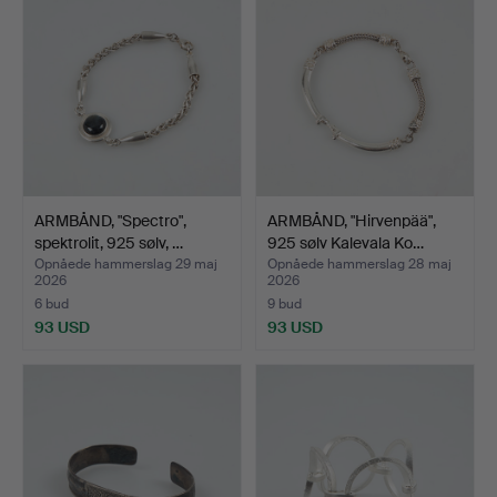
ARMBÅND, "Spectro",
ARMBÅND, "Hirvenpää",
spektrolit, 925 sølv, …
925 sølv Kalevala Ko…
Opnåede hammerslag 29 maj
Opnåede hammerslag 28 maj
2026
2026
6 bud
9 bud
93 USD
93 USD