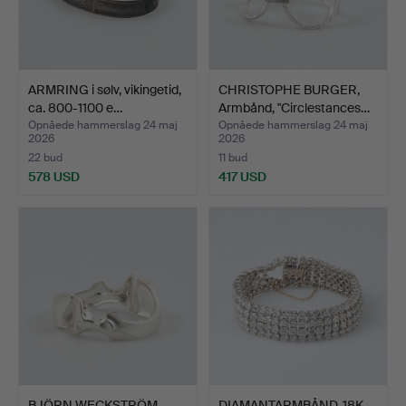
ARMRING i sølv, vikingetid,
CHRISTOPHE BURGER,
ca. 800-1100 e…
Armbånd, "Circlestances…
Opnåede hammerslag 24 maj
Opnåede hammerslag 24 maj
2026
2026
22 bud
11 bud
578 USD
417 USD
BJÖRN WECKSTRÖM.
DIAMANTARMBÅND, 18K