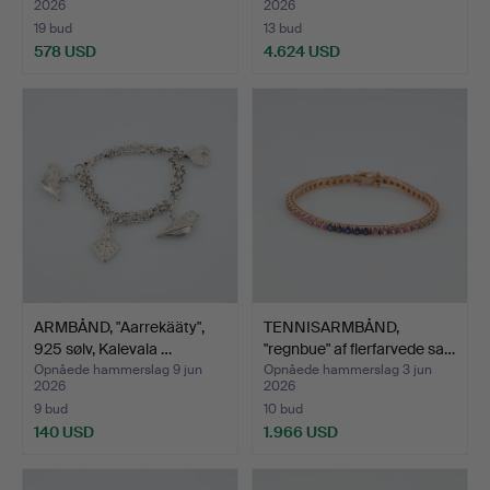
2026
2026
19 bud
13 bud
578 USD
4.624 USD
ARMBÅND, "Aarrekääty",
TENNISARMBÅND,
925 sølv, Kalevala …
"regnbue" af flerfarvede sa…
Opnåede hammerslag 9 jun
Opnåede hammerslag 3 jun
2026
2026
9 bud
10 bud
140 USD
1.966 USD