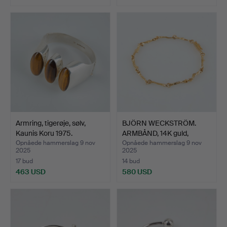
Udvalgt
genstand
Armring, tigerøje, sølv,
BJÖRN WECKSTRÖM.
Kaunis Koru 1975.
ARMBÅND, 14K guld,
Lappon…
Opnåede hammerslag 9 nov
Opnåede hammerslag 9 nov
2025
2025
17 bud
14 bud
463 USD
580 USD