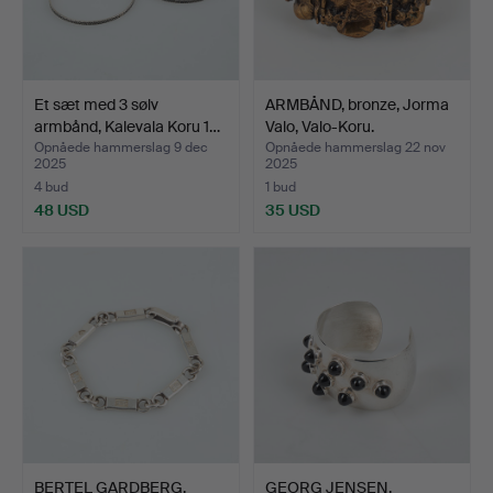
Et sæt med 3 sølv
ARMBÅND, bronze, Jorma
armbånd, Kalevala Koru 1…
Valo, Valo-Koru.
Opnåede hammerslag 9 dec
Opnåede hammerslag 22 nov
2025
2025
4 bud
1 bud
48 USD
35 USD
BERTEL GARDBERG.
GEORG JENSEN.