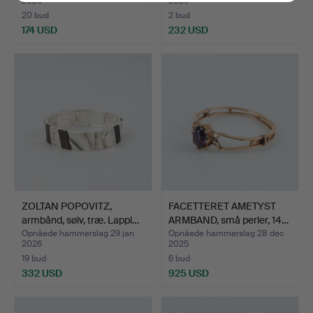
2026
2026
20 bud
2 bud
174 USD
232 USD
ZOLTAN POPOVITZ,
FACETTERET AMETYST
armbånd, sølv, træ. Lappl…
ARMBAND, små perler, 14…
Opnåede hammerslag 29 jan
Opnåede hammerslag 28 dec
2026
2025
19 bud
6 bud
332 USD
925 USD