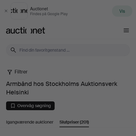
Auctionet
Vis
Luk
Findes på Google Play
Auctionet.com
Filtrer
Armbånd
Armbånd hos Stockholms Auktionsverk
hos
Helsinki
Stockholms
Overvåg søgning
Auktionsverk
Igangværende auktioner
Slutpriser
(201)
Helsinki