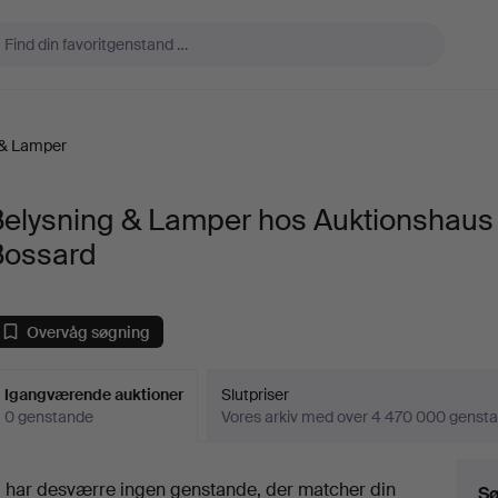
 & Lamper
Belysning & Lamper hos Auktionshaus
Bossard
Overvåg søgning
Igangværende auktioner
Slutpriser
0 genstande
Vores arkiv med over 4 470 000 genst
Igangværende
i har desværre ingen genstande, der matcher din
Sø