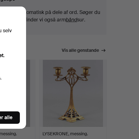
Vi søger automatisk på dele af ord. Søger du
efter
bånd
, finder vi også
arm
bånd
sur
.
u selv
Vis alle genstande
et.
.
r alle
essing.
LYSEKRONE, messing.