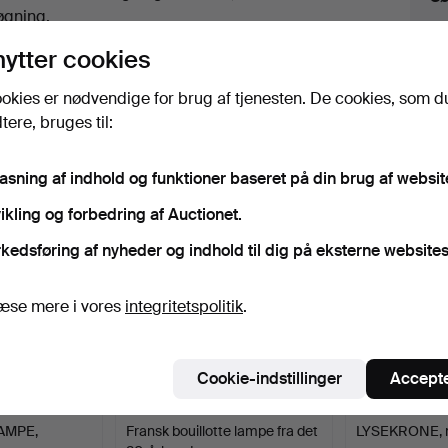
uktioner
øgning.
nytter cookies
lik på
“Overvåg søgning”
herover for at få besked
i e-mail, så snart vi får den.
okies er nødvendige for brug af tjenesten. De cookies, som d
ere, bruges til:
iv, der matcher din søgning
pasning af indhold og funktioner baseret på din brug af websit
ikling og forbedring af Auctionet.
kedsføring af nyheder og indhold til dig på eksterne websites
æse mere i vores
integritetspolitik
.
Cookie-indstillinger
Accepte
AMPE,
Fransk bouillotte lampe fra det
LYSEKRONE, m