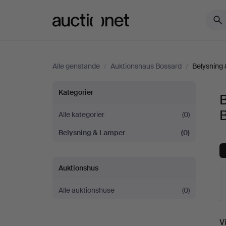
Auctionet.com
Alle genstande
/
Auktionshaus Bossard
/
Belysning
Belysning
Kategorier
&
Alle kategorier
(0)
Belysning & Lamper
(0)
Lamper
hos
Auktionshus
Auktionshaus
Alle auktionshuse
(0)
Bossard
V