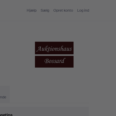
Hjælp
Sælg
Opret konto
Log ind
ande
getips