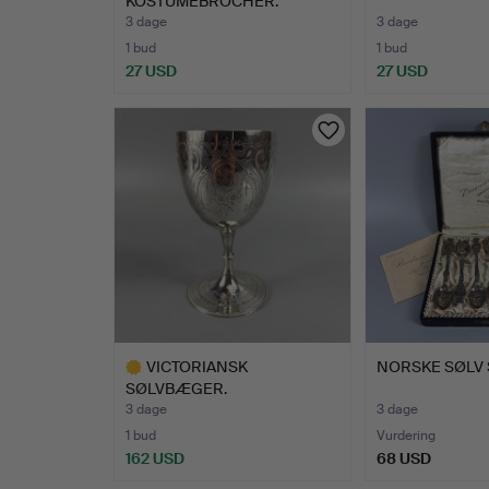
KOSTUMEBROCHER.
3 dage
3 dage
1 bud
1 bud
27 USD
27 USD
VICTORIANSK
NORSKE SØLV 
SØLVBÆGER.
3 dage
3 dage
1 bud
Vurdering
162 USD
68 USD