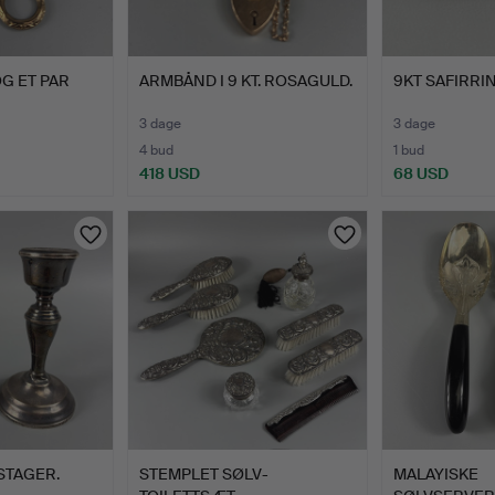
G ET PAR
ARMBÅND I 9 KT. ROSAGULD.
9KT SAFIRRI
3 dage
3 dage
4 bud
1 bud
418 USD
68 USD
STAGER.
STEMPLET SØLV-
MALAYISKE