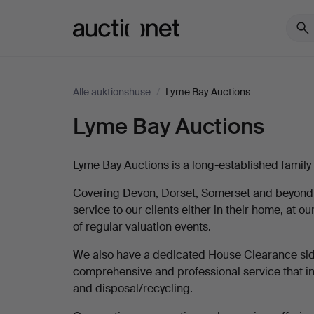
Auctionet.com
Alle auktionshuse
/
Lyme Bay Auctions
Lyme Bay Auctions
Beskrivelse
Lyme
Bay
Lyme Bay Auctions is a long-established family
Auctions
Covering Devon, Dorset, Somerset and beyond, w
service to our clients either in their home, at 
of regular valuation events.
We also have a dedicated House Clearance side
comprehensive and professional service that in
and disposal/recycling.