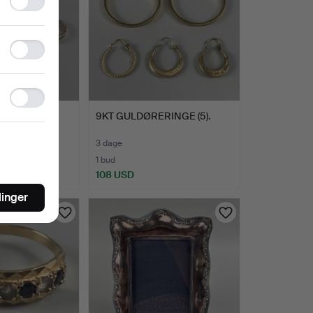
storage
Statistics
storage
Ad
storage
DRINGE.
9KT GULDØRERINGE (5).
3 dage
1 bud
108 USD
linger