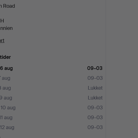
h Road
WH
annien
rt
tider
 6 aug
09–03
7 aug
09–03
8 aug
Lukket
9 aug
Lukket
10 aug
09–03
11 aug
09–03
12 aug
09–03
e