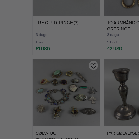
TRE GULD-RINGE (3).
TO ARMBÅND O
ØRERINGE.
3 dage
3 dage
1 bud
5 bud
81 USD
42 USD
SØLV- OG
PAR SØLVLYSE