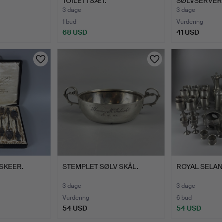
TOILETTSÆT.
SØLVSERVER
3 dage
3 dage
1 bud
Vurdering
68 USD
41 USD
SKEER.
STEMPLET SØLV SKÅL.
ROYAL SELA
3 dage
3 dage
Vurdering
6 bud
54 USD
54 USD