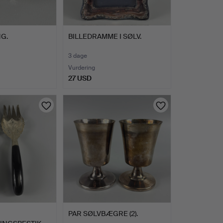
NG.
BILLEDRAMME I SØLV.
3 dage
Vurdering
27 USD
PAR SØLVBÆGRE (2).