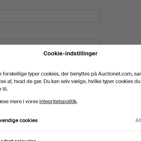
Cookie-indstillinger
mmevurdering via video.
e forskellige typer cookies, der benyttes på Auctionet.com, sa
se af, hvad de gør. Du kan selv vælge, hvilke typer cookies du 
til.
urdering.
æse mere i vores
integritetspolitik
.
vendige cookies
Al