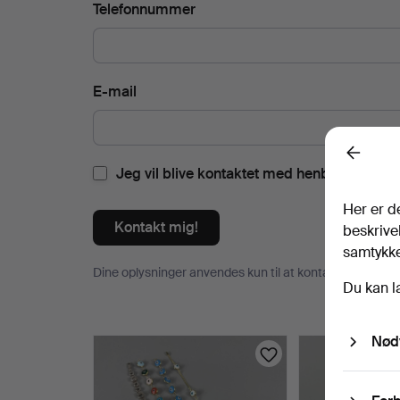
Telefonnummer
E-mail
Back
Jeg vil blive kontaktet med henblik på hje
Her er d
Kontakt mig!
beskrivel
samtykke 
Dine oplysninger anvendes kun til at kontakte dig om v
Du kan l
Genstande
Nød