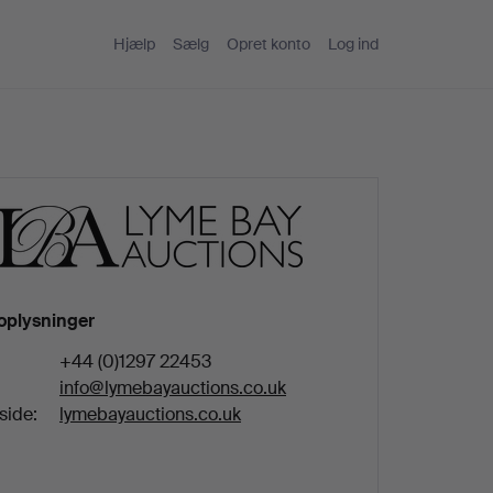
Hjælp
Sælg
Opret konto
Log ind
oplysninger
+44 (0)1297 22453
info@lymebayauctions.co.uk
ide:
lymebayauctions.co.uk