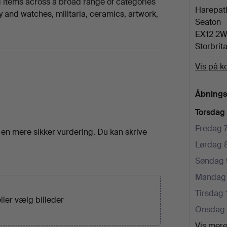
g items across a broad range of categories
Harepat
ry and watches, militaria, ceramics, artwork,
Seaton
EX12 2
Storbrit
Vis på ko
Åbnings
Torsdag
Fredag 
å en mere sikker vurdering. Du kan skrive
Lørdag 
Søndag 
Mandag 
Tirsdag 
eller
vælg billeder
Onsdag 
Vis mer