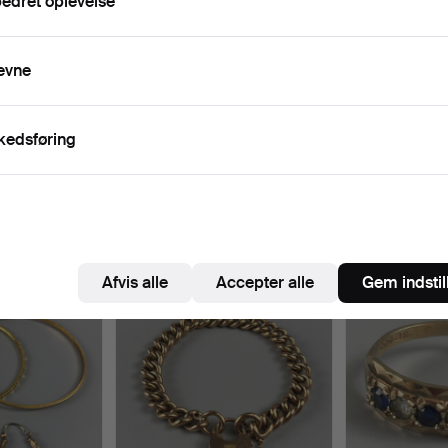
edret oplevelse
evne
kedsføring
& 9KT
FINE GULDKÆDER (4).
TRE 9KT GUL
3 dage
3 dage
1 bud
2 bud
135 USD
75 USD
Afvis alle
Accepter alle
Gem indstil