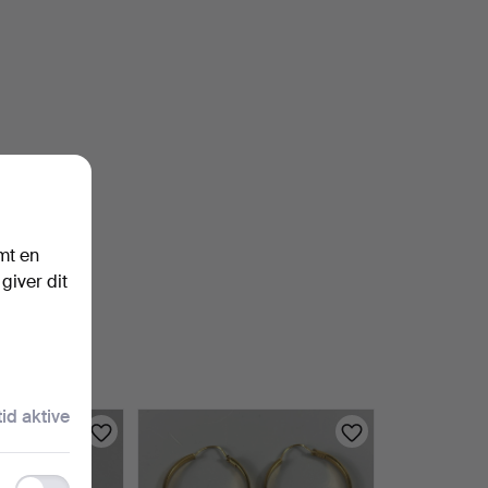
mt en
giver dit
tid aktive
Functionality