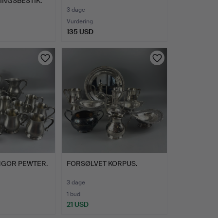
INGSBESTIK.
3 dage
Vurdering
135 USD
NGOR PEWTER.
FORSØLVET KORPUS.
3 dage
1 bud
21 USD