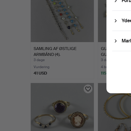
Forb
Yde
Mar
SAMLING AF ØSTLIGE
GULDFARVEDE 
ARMBÅND (4).
GULDBERED.
3 dage
3 dage
Vurdering
4 bud
41 USD
115 USD