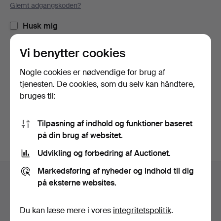
Glemt adgangskoden?
Husk mig
Vi benytter cookies
Log ind
Nogle cookies er nødvendige for brug af
eller log ind via Facebook her
tjenesten. De cookies, som du selv kan håndtere,
bruges til:
Fortsæt med Facebook
Tilpasning af indhold og funktioner baseret
på din brug af websitet.
Udvikling og forbedring af Auctionet.
Sidefodsnavigation
Markedsføring af nyheder og indhold til dig
Hjælp og kontaktoplysninger
på eksterne websites.
Kontakt supporten
Alle auktionshuse
Du kan læse mere i vores
integritetspolitik
.
Betalingsmuligheder