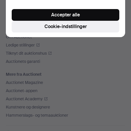
Vi sender med
Accepter alle
Sociale medier
Cookie-indstillinger
Auctionet
Om Auctionet
Ledige stillinger
Tilknyt dit auktionshus
Auctionets garanti
Mere fra Auctionet
Auctionet Magazine
Auctionet-appen
Auctionet Academy
Kunstnere og designere
Hammerslags- og temaauktioner