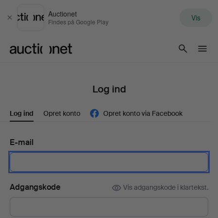
Auctionet
Vis
Luk
Findes på Google Play
Auctionet.com
Log ind
Log ind
Opret konto
Opret konto via Facebook
E-mail
Adgangskode
Vis adgangskode i klartekst.