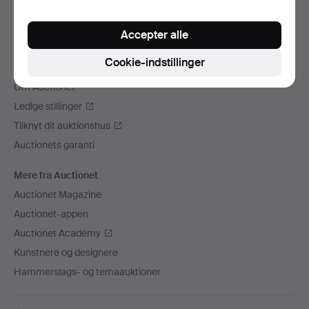
Vi sender med
Accepter alle
Sociale medier
Cookie-indstillinger
Auctionet
Om Auctionet
Ledige stillinger
Tilknyt dit auktionshus
Auctionets garanti
Mere fra Auctionet
Auctionet Magazine
Auctionet-appen
Auctionet Academy
Kunstnere og designere
Hammerslags- og temaauktioner