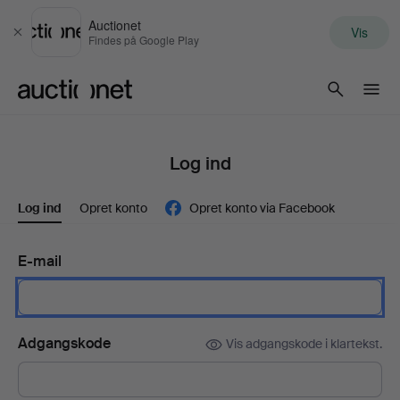
Auctionet
Vis
Luk
Findes på Google Play
Auctionet.com
Log ind
Log ind
Opret konto
Opret konto via Facebook
E-mail
Adgangskode
Vis adgangskode i klartekst.