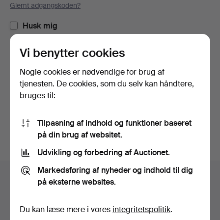
Glemt adgangskoden?
Husk mig
Vi benytter cookies
Log ind
Nogle cookies er nødvendige for brug af
eller log ind via Facebook her
tjenesten. De cookies, som du selv kan håndtere,
bruges til:
Fortsæt med Facebook
Tilpasning af indhold og funktioner baseret
på din brug af websitet.
Udvikling og forbedring af Auctionet.
Sidefodsnavigation
Markedsføring af nyheder og indhold til dig
Hjælp og kontaktoplysninger
på eksterne websites.
Kontakt supporten
Alle auktionshuse
Du kan læse mere i vores
integritetspolitik
.
Betalingsmuligheder