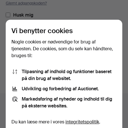
Glemt adgangskoden?
Husk mig
Vi benytter cookies
Log ind
Nogle cookies er nødvendige for brug af
eller log ind via Facebook her
tjenesten. De cookies, som du selv kan håndtere,
bruges til:
Fortsæt med Facebook
Tilpasning af indhold og funktioner baseret
på din brug af websitet.
Udvikling og forbedring af Auctionet.
Sidefodsnavigation
Markedsføring af nyheder og indhold til dig
Hjælp og kontaktoplysninger
på eksterne websites.
Kontakt supporten
Alle auktionshuse
Du kan læse mere i vores
integritetspolitik
.
Betalingsmuligheder