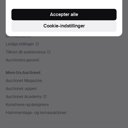
Vi sender med
Accepter alle
Sociale medier
Cookie-indstillinger
Auctionet
Om Auctionet
Ledige stillinger
Tilknyt dit auktionshus
Auctionets garanti
Mere fra Auctionet
Auctionet Magazine
Auctionet-appen
Auctionet Academy
Kunstnere og designere
Hammerslags- og temaauktioner