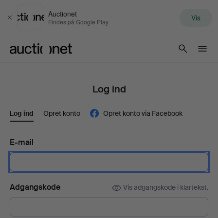
Auctionet
Vis
Luk
Findes på Google Play
Auctionet.com
Log ind
Log ind
Opret konto
Opret konto via Facebook
E-mail
Adgangskode
Vis adgangskode i klartekst.