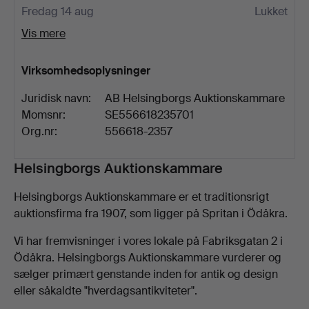
Fredag 14 aug
Lukket
Vis mere
Virksomhedsoplysninger
Juridisk navn:
AB Helsingborgs Auktionskammare
Momsnr:
SE556618235701
Org.nr:
556618-2357
Beskrivelse
Helsingborgs Auktionskammare
Helsingborgs Auktionskammare er et traditionsrigt
auktionsfirma fra 1907, som ligger på Spritan i Ödåkra.
Vi har fremvisninger i vores lokale på Fabriksgatan 2 i
Ödåkra. Helsingborgs Auktionskammare vurderer og
sælger primært genstande inden for antik og design
eller såkaldte "hverdagsantikviteter".