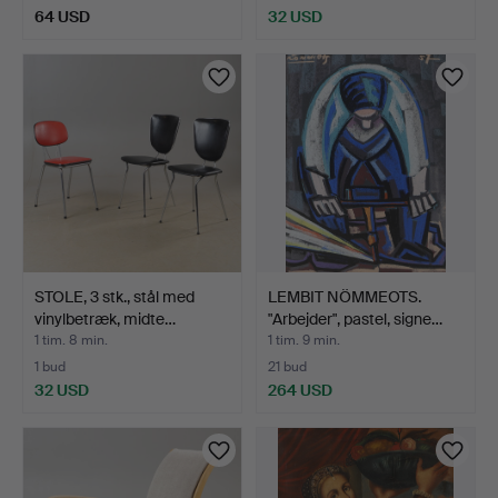
64 USD
32 USD
STOLE, 3 stk., stål med
LEMBIT NÖMMEOTS.
vinylbetræk, midte…
"Arbejder", pastel, signe…
1 tim. 8 min.
1 tim. 9 min.
1 bud
21 bud
32 USD
264 USD