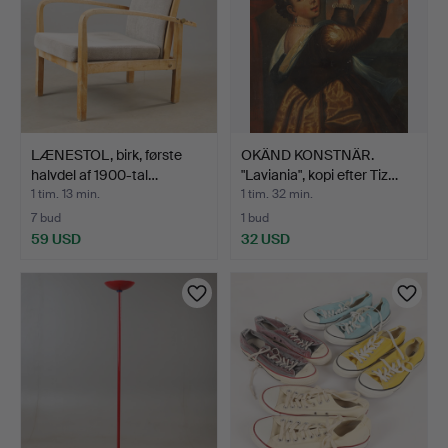
LÆNESTOL, birk, første
OKÄND KONSTNÄR.
halvdel af 1900-tal…
"Laviania", kopi efter Tiz…
1 tim. 13 min.
1 tim. 32 min.
7 bud
1 bud
59 USD
32 USD