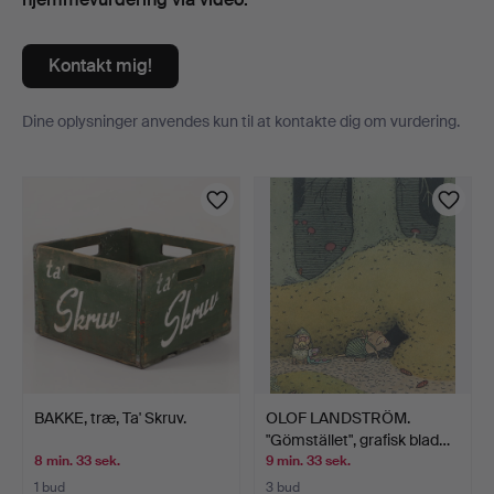
Kontakt mig!
Dine oplysninger anvendes kun til at kontakte dig om vurdering.
Genstande
BAKKE, træ, Ta' Skruv.
OLOF LANDSTRÖM.
"Gömstället", grafisk blad…
8 min. 33 sek.
9 min. 33 sek.
1 bud
3 bud