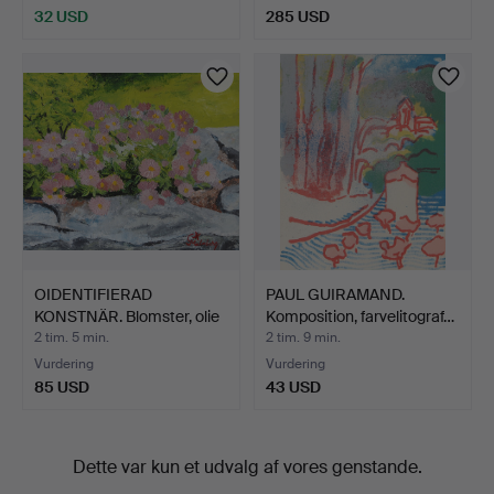
32 USD
285 USD
OIDENTIFIERAD
PAUL GUIRAMAND.
KONSTNÄR. Blomster, olie
Komposition, farvelitograf…
på …
2 tim. 5 min.
2 tim. 9 min.
Vurdering
Vurdering
85 USD
43 USD
Dette var kun et udvalg af vores genstande.