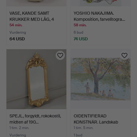
VASE, KANDE SAMT
YOSHIO NAKAJIMA.
KRUKKER MED LÅG, 4
Komposition, farvelitogra…
dele, …
54 min.
58 min.
Vurdering
6 bud
64 USD
74 USD
SPEJL, forgyldt, rokokostil,
OIDENTIFIERAD
midten af 190…
KONSTNÄR. Landskab
med menne…
1 tim. 2 min.
1 tim. 5 min.
Vurdering
1 bud