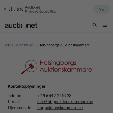
Auctionet
Vis
Luk
Findes på Google Play
Auctionet.com
Alle auktionshuse
/
Helsingborgs Auktionskammare
Helsingborgs
Auktionskammare
Kontaktoplysninger
Telefon:
+46 (0)42-21 16 33
E-mail:
info@hbgauktionskammare.se
Hjemmeside:
hbgauktionskammare.se