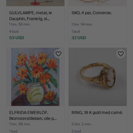
GULVLAMPE, metal, le
SKO, 4 par, Converse.
Dauphin, Frankrig, sl…
1 tim. 53 min.
1 tim. 54 min.
4 bud
1 bud
53 USD
32 USD
ELFRIDA EWERLÖF.
RING, 18 K guld med camé.
Blomsterstilleben, olie p…
1 tim. 58 min.
2 tim. 2 min.
1 bud
2 bud