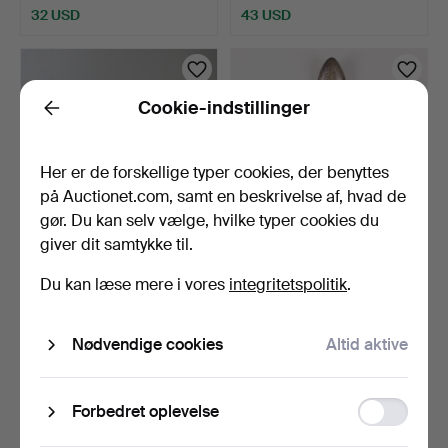
32 USD
43 USD
Cookie-indstillinger
Back
Her er de forskellige typer cookies, der benyttes
på Auctionet.com, samt en beskrivelse af, hvad de
gør. Du kan selv vælge, hvilke typer cookies du
giver dit samtykke til.
BÆNK, birk, 1900-tallet.
SKEER, 7 stk., sølv.
Du kan læse mere i vores
integritetspolitik
.
13 min.
32 min.
30 bud
17 bud
Nødvendige cookies
Altid aktive
280 USD
140 USD
Function
Forbedret oplevelse
storage