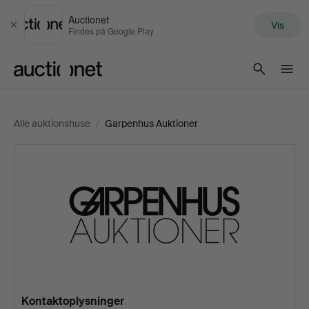
Auctionet
Vis
Luk
Findes på Google Play
Auctionet.com
Alle auktionshuse
/
Garpenhus Auktioner
Garpenhus
Auktioner
Kontaktoplysninger