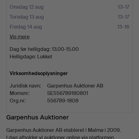
Onsdag 12 aug
13–17
Torsdag 13 aug
13–17
Fredag 14 aug
13–16
Vis mere
Dag før helligdag: 13.00-15.00
Helligdage: Lukket
Virksomhedsoplysninger
Juridisk navn:
Garpenhus Auktioner AB
Momsnr:
SE556789180801
Org.nr:
556789-1808
Beskrivelse
Garpenhus Auktioner
Garpenhus Auktioner AB etableret i Malmø i 2009.
I dag afholder vi auktioner online via platformen