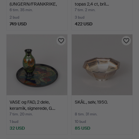
(UNGERN/FRANKRIKE,
topas 2,4 ct, bril…
1912-1987…
6 tim. 35 min.
7 tim. 2 min.
2 bud
3 bud
749 USD
422 USD
VASE og FAD, 2 dele,
SKÅL, sølv, 1950.
keramik, signerede, G…
7 tim. 20 min.
8 tim. 31 min.
1 bud
10 bud
32 USD
85 USD