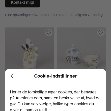
Kontakt mig!
Dine oplysninger anvendes kun til at kontakte dig om vurdering.
Genstande
Cookie-indstillinger
Back
FUGLEREDE, flintgods,
LÅGÆSKER, 2 stk.,
Staffordshire, Engla…
keramik, Kina, 1800/1900…
2 tim. 25 min.
2 tim. 28 min.
Her er de forskellige typer cookies, der benyttes
Vurdering
1 bud
på Auctionet.com, samt en beskrivelse af, hvad de
85 USD
32 USD
gør. Du kan selv vælge, hvilke typer cookies du
giver dit samtykke til.