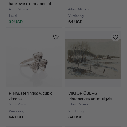
hankevase omdannet ti…
4 tim. 26 min.
4 tim. 56 min.
1 bud
Vurdering
32 USD
64 USD
RING, sterlingsølv, cubic
VIKTOR ÖBERG.
zirkonia.
Vinterlandskab. muligvis
akv…
5 tim. 4 min.
5 tim. 12 min.
Vurdering
Vurdering
64 USD
64 USD