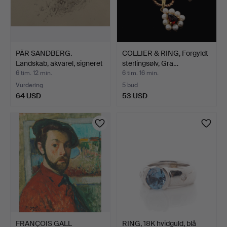
PÄR SANDBERG.
COLLIER & RING, Forgyldt
Landskab, akvarel, signeret
sterlingsølv, Gra…
…
6 tim. 12 min.
6 tim. 16 min.
Vurdering
5 bud
64 USD
53 USD
FRANÇOIS GALL
RING, 18K hvidguld, blå