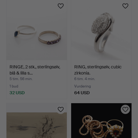
RINGE, 2 stk., sterlingsølv,
RING, sterlingsølv, cubic
blå & lilla s…
zirkonia.
5 tim. 56 min.
6 tim. 4 min.
1 bud
Vurdering
32 USD
64 USD