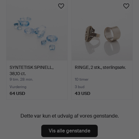
SYNTETISK SPINELL,
RINGE, 2 stk., sterlingsølv.
38,10 ct.
9 tim. 28 min.
10 timer
Vurdering
3 bud
64 USD
43 USD
Dette var kun et udvalg af vores genstande.
Vis alle genstande