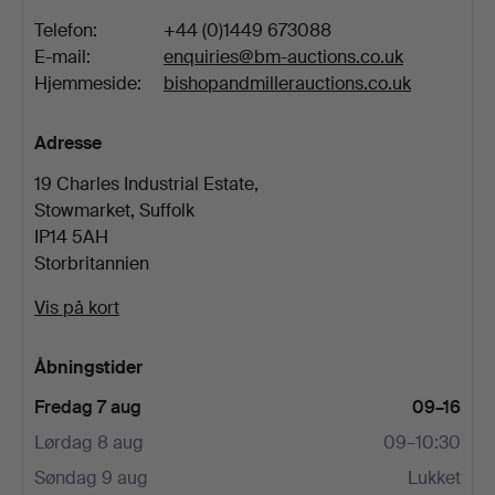
Telefon:
+44 (0)1449 673088
E-mail:
enquiries@bm-auctions.co.uk
Hjemmeside:
bishopandmillerauctions.co.uk
Adresse
19 Charles Industrial Estate,
Stowmarket, Suffolk
IP14 5AH
Storbritannien
Vis på kort
Åbningstider
Fredag 7 aug
09–16
Lørdag 8 aug
09–10:30
Søndag 9 aug
Lukket