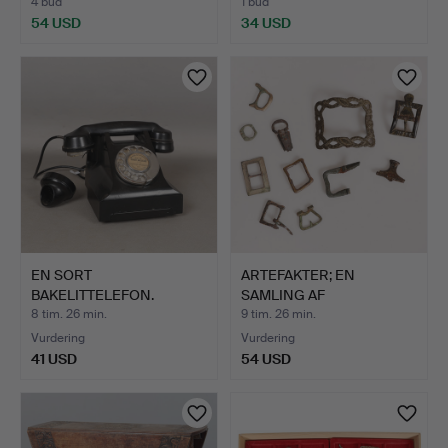
4 bud
1 bud
54 USD
34 USD
EN SORT
ARTEFAKTER; EN
BAKELITTELEFON.
SAMLING AF
MIDDELALDERLIGE …
8 tim. 26 min.
9 tim. 26 min.
Vurdering
Vurdering
41 USD
54 USD