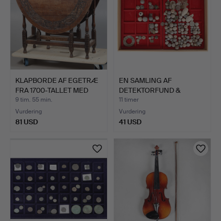
KLAPBORDE AF EGETRÆ
EN SAMLING AF
FRA 1700-TALLET MED
DETEKTORFUND &
SE…
ARTEFAKTER (P…
9 tim. 55 min.
11 timer
Vurdering
Vurdering
81 USD
41 USD