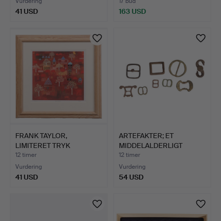
Vurdering
17 bud
41 USD
163 USD
FRANK TAYLOR,
ARTEFAKTER; ET
LIMITERET TRYK
MIDDELALDERLIGT
"RAJASTAN".
DOBBELTHOVE…
12 timer
12 timer
Vurdering
Vurdering
41 USD
54 USD