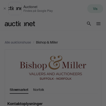
Auctionet
Vis
Luk
Findes på Google Play
Auctionet.com
Alle auktionshuse
/
Bishop & Miller
Bishop
&
Miller
Stowmarket
Norfolk
Kontaktoplysninger