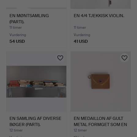
EN MØNTSAMLING
EN 4/4 TJEKKISK VIOLIN.
(PARTI).
11 timer
11 timer
Vurdering
Vurdering
54 USD
41 USD
EN SAMLING AF DIVERSE
EN MEDAILLON AF GULT
BØGER (PARTI).
METAL FORMGET SOM EN
…
12 timer
12 timer