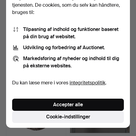
tjenesten. De cookies, som du selv kan håndtere,
bruges til:
Tilpasning af indhold og funktioner baseret
på din brug af websitet.
Udvikling og forbedring af Auctionet.
ARTEFAKTER;
EN SAMLING TRYK, ET
MIDDELALDERLIGE &
SPEJL OG ET DIORAMA
Markedsføring af nyheder og indhold til dig
SENERE, HERU…
(8…
4 tim. 45 min.
4 tim. 48 min.
på eksterne websites.
Vurdering
1 bud
54 USD
34 USD
Du kan læse mere i vores
integritetspolitik
.
Accepter alle
Cookie-indstillinger