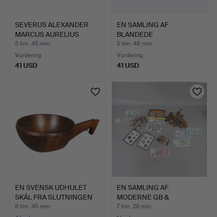
SEVERUS ALEXANDER
EN SAMLING AF
MARCUS AURELIUS
BLANDEDE
SEVERUS …
KUNSTGENSTANDE (PAR…
5 tim. 45 min.
5 tim. 48 min.
Vurdering
Vurdering
41 USD
41 USD
EN SVENSK UDHULET
EN SAMLING AF
SKÅL FRA SLUTNINGEN
MODERNE GB &
AF 1…
VERDENS MØNTER …
6 tim. 45 min.
7 tim. 26 min.