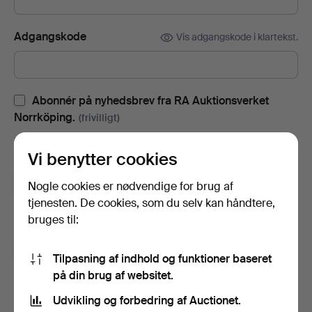
Adgangskode
Vis adgangskode i klartekst.
Abonnér på nyhedsbrev fra RA Auktionsverket
Norrköping.
(frivilligt)
Med blandt andet auktionskataloger, invitationer til events og
Vi benytter cookies
nyheder. Hvis du fortryder, kan du nemt afslutte abonnementet.
Tilmeld dig Auctionets nyhedsbrev.
(frivilligt)
Nogle cookies er nødvendige for brug af
tjenesten. De cookies, som du selv kan håndtere,
Her kan du blandt andet se eksperttips, udvalgte genstande og
bruges til:
inspiration. Hvis du fortryder, kan du nemt framelde det igen.
Jeg er over 18 år og godkender
brugervilkårene
,
Tilpasning af indhold og funktioner baseret
købsbetingelser
samt bekræfter, at jeg har læst
på din brug af websitet.
integritetspolitikken
.
Udvikling og forbedring af Auctionet.