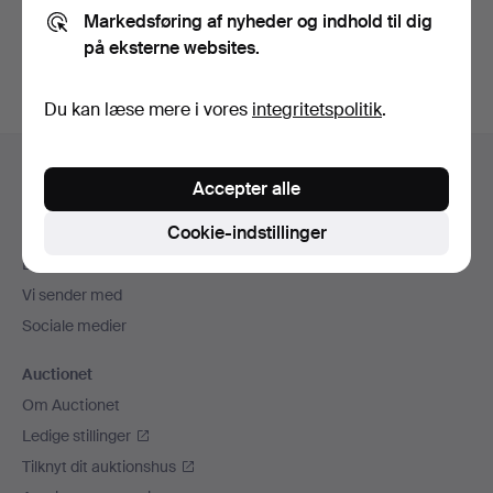
Markedsføring af nyheder og indhold til dig
Opret konto
på eksterne websites.
Du kan læse mere i vores
integritetspolitik
.
Sidefodsnavigation
Hjælp og kontaktoplysninger
Accepter alle
Kontakt supporten
Cookie-indstillinger
Alle auktionshuse
Betalingsmuligheder
Vi sender med
Sociale medier
Auctionet
Om Auctionet
Ledige stillinger
Tilknyt dit auktionshus