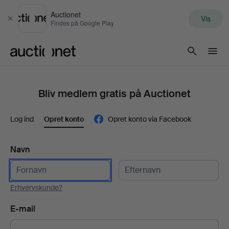
Auctionet
Vis
Luk
Findes på Google Play
Auctionet.com
Bliv medlem gratis på Auctionet
Log ind
Opret konto
Opret konto via Facebook
Navn
Erhvervskunde?
E-mail