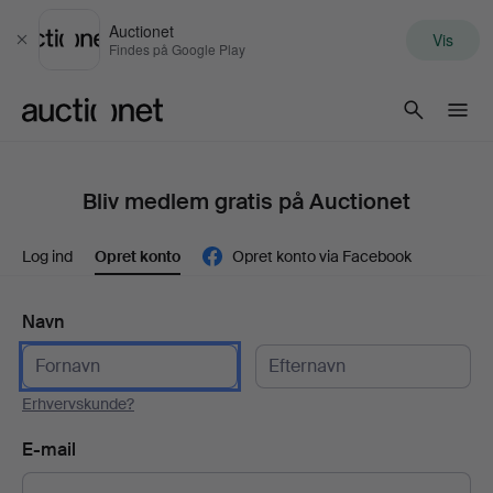
Auctionet
Vis
Luk
Findes på Google Play
Auctionet.com
Bliv medlem gratis på Auctionet
Log ind
Opret konto
Opret konto via Facebook
Navn
Erhvervskunde?
E-mail