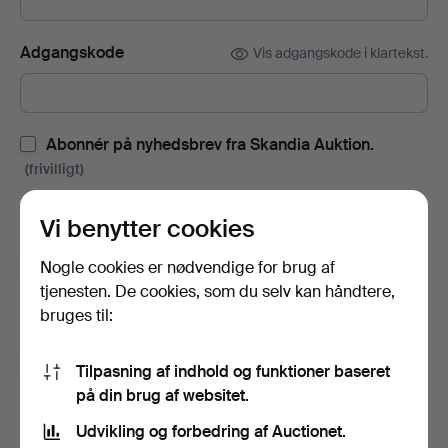
Adgangskode
Vis adgangskode i klartekst.
Abonnér på nyhedsbrev fra Skandia Auktion.
(frivilligt)
Med blandt andet auktionskataloger, invitationer til events og
Vi benytter cookies
nyheder. Hvis du fortryder, kan du nemt afslutte abonnementet.
Tilmeld dig Auctionets nyhedsbrev.
(frivilligt)
Nogle cookies er nødvendige for brug af
tjenesten. De cookies, som du selv kan håndtere,
Her kan du blandt andet se eksperttips, udvalgte genstande og
bruges til:
inspiration. Hvis du fortryder, kan du nemt framelde det igen.
Jeg er over 18 år og godkender
brugervilkårene
,
Tilpasning af indhold og funktioner baseret
købsbetingelser
samt bekræfter, at jeg har læst
på din brug af websitet.
integritetspolitikken
.
Udvikling og forbedring af Auctionet.