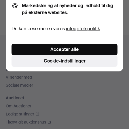
Markedsføring af nyheder og indhold til dig
Opret konto
på eksterne websites.
Du kan læse mere i vores
integritetspolitik
.
Sidefodsnavigation
Hjælp og kontaktoplysninger
Accepter alle
Kontakt supporten
Cookie-indstillinger
Alle auktionshuse
Betalingsmuligheder
Vi sender med
Sociale medier
Auctionet
Om Auctionet
Ledige stillinger
Tilknyt dit auktionshus