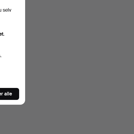
artekst.
u selv
et.
.
s du
r
r alle