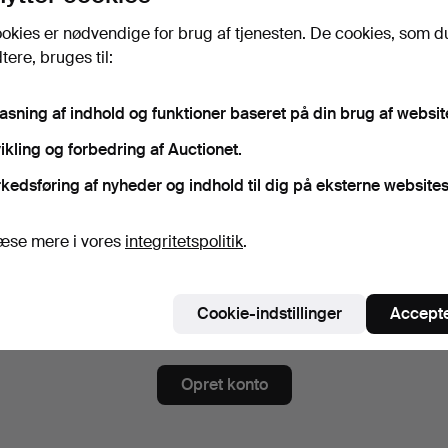
gskode
Vis adgangskode i kl
okies er nødvendige for brug af tjenesten. De cookies, som d
ere, bruges til:
nnér på nyhedsbrev fra Chalkwell Auctions.
(frivilligt)
pasning af indhold og funktioner baseret på din brug af websit
ndt andet auktionskataloger, invitationer til events og nyheder. Hvis du
ikling og forbedring af Auctionet.
er, kan du nemt afslutte abonnementet.
kedsføring af nyheder og indhold til dig på eksterne websites
meld dig Auctionets nyhedsbrev.
(frivilligt)
 du blandt andet se eksperttips, udvalgte genstande og inspiration. Hvi
æse mere i vores
integritetspolitik
.
er, kan du nemt framelde det igen.
 er over 18 år og godkender
brugervilkårene
,
købsbetingelse
Cookie-indstillinger
Accepte
ekræfter, at jeg har læst
integritetspolitikken
.
Opret konto