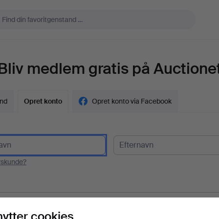
Bliv medlem gratis på Auctione
ind
Opret konto
Opret konto via Facebook
vskunde?
l
nytter cookies