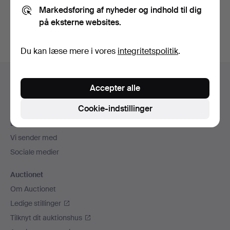
Markedsføring af nyheder og indhold til dig
Opret konto
på eksterne websites.
Du kan læse mere i vores
integritetspolitik
.
Sidefodsnavigation
Hjælp og kontaktoplysninger
Accepter alle
Kontakt supporten
Cookie-indstillinger
Alle auktionshuse
Betalingsmuligheder
Vi sender med
Sociale medier
Auctionet
Om Auctionet
Ledige stillinger
Tilknyt dit auktionshus