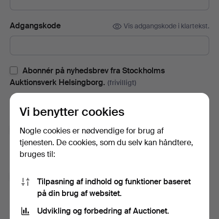
Adgangskode
Vis adgangskode i klartekst.
Abonnér på nyhedsbrev fra Stockholms
Auktionsverk Helsingborg.
(frivilligt)
Med blandt andet auktionskataloger, invitationer til events og
Vi benytter cookies
nyheder. Hvis du fortryder, kan du nemt afslutte abonnementet.
Tilmeld dig Auctionets nyhedsbrev.
(frivilligt)
Nogle cookies er nødvendige for brug af
tjenesten. De cookies, som du selv kan håndtere,
Her kan du blandt andet se eksperttips, udvalgte genstande og
bruges til:
inspiration. Hvis du fortryder, kan du nemt framelde det igen.
Jeg er over 18 år og godkender
brugervilkårene
,
Tilpasning af indhold og funktioner baseret
købsbetingelser
samt bekræfter, at jeg har læst
på din brug af websitet.
integritetspolitikken
.
Udvikling og forbedring af Auctionet.