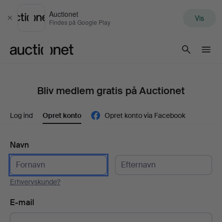
Auctionet
Vis
Luk
Findes på Google Play
Auctionet.com
Bliv medlem gratis på Auctionet
Log ind
Opret konto
Opret konto via Facebook
Navn
Erhvervskunde?
E-mail