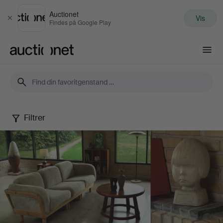
Auctionet
Vis
Luk
Findes på Google Play
Auctionet.com
Filtrer
Palsgaard
Home