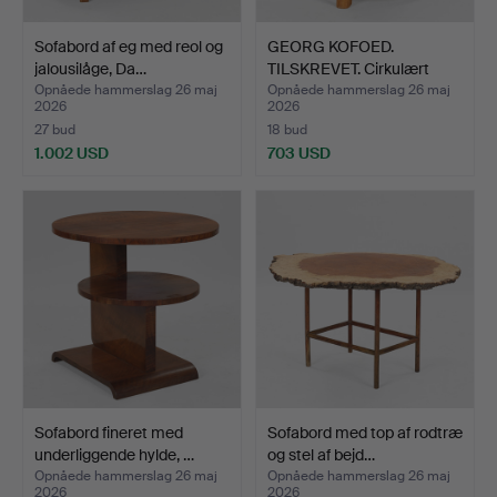
Sofabord af eg med reol og
GEORG KOFOED.
jalousilåge, Da…
TILSKREVET. Cirkulært
sofabo…
Opnåede hammerslag 26 maj
Opnåede hammerslag 26 maj
2026
2026
27 bud
18 bud
1.002 USD
703 USD
Sofabord fineret med
Sofabord med top af rodtræ
underliggende hylde, …
og stel af bejd…
Opnåede hammerslag 26 maj
Opnåede hammerslag 26 maj
2026
2026