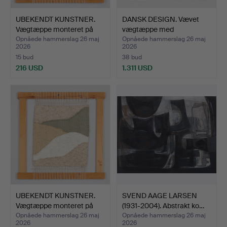
UBEKENDT KUNSTNER.
DANSK DESIGN. Vævet
Vægtæppe monteret på
vægtæppe med
ra…
geometris…
Opnåede hammerslag 26 maj
Opnåede hammerslag 26 maj
2026
2026
15 bud
38 bud
216 USD
1.311 USD
UBEKENDT KUNSTNER.
SVEND AAGE LARSEN
Vægtæppe monteret på
(1931-2004). Abstrakt ko…
ra…
Opnåede hammerslag 26 maj
Opnåede hammerslag 26 maj
2026
2026