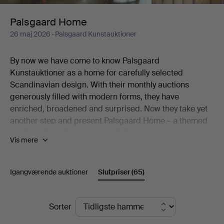
Palsgaard Home
26 maj 2026
· Palsgaard Kunstauktioner
By now we have come to know Palsgaard
Kunstauktioner as a home for carefully selected
Scandinavian design. With their monthly auctions
generously filled with modern forms, they have
enriched, broadened and surprised. Now they take yet
another step and present Palsgaard Home – a themed
auction where they present a fully curated and
Vis mere
decorated home created exclusively with items from the
auction.
Igangværende auktioner
Slutpriser
(65)
"We imagine a Palsgaard Home as a space styled in the
true Palsgaard spirit – filled with design classics, pieces
of undeniable quality and objects with character. A
Slutpriser
Sorter
home that feels collected rather than decorated."