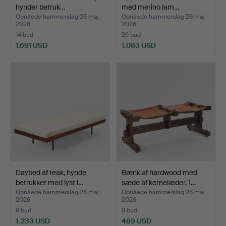
hynder betruk…
med merino lam…
Opnåede hammerslag 26 maj
Opnåede hammerslag 26 maj
2026
2026
14 bud
26 bud
1.691 USD
1.083 USD
Daybed af teak, hynde
Bænk af hardwood med
betrukket med lyst l…
sæde af kernelæder, 1…
Opnåede hammerslag 26 maj
Opnåede hammerslag 26 maj
2026
2026
9 bud
9 bud
1.233 USD
469 USD