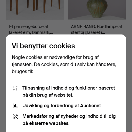
Et par sengeborde af
ARNE BANG. Bordlampe af
lakeret elm, Danmark,…
stentøj glaseret i…
Opnåede hammerslag 26 maj
Opnåede hammerslag 26 maj
2026
2026
Vi benytter cookies
25 bud
14 bud
743 USD
607 USD
Nogle cookies er nødvendige for brug af
tjenesten. De cookies, som du selv kan håndtere,
bruges til:
Tilpasning af indhold og funktioner baseret
på din brug af websitet.
Udvikling og forbedring af Auctionet.
Markedsføring af nyheder og indhold til dig
på eksterne websites.
EVA & JOHANNES
Art deco bordlampe af