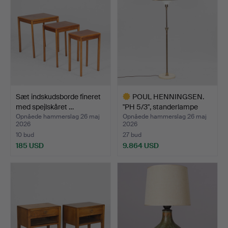
Sæt indskudsborde fineret
POUL HENNINGSEN.
med spejlskåret …
"PH 5/3", standerlampe
me…
Opnåede hammerslag 26 maj
Opnåede hammerslag 26 maj
2026
2026
10 bud
27 bud
185 USD
9.864 USD
Udvalgt
genstand