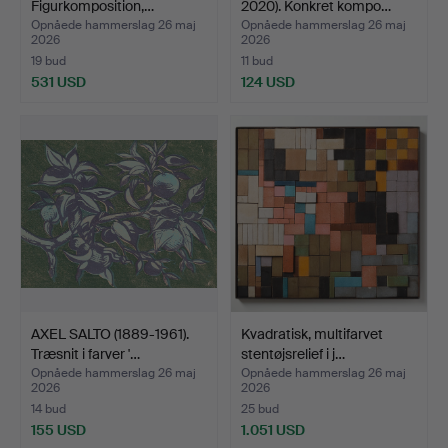
Figurkomposition,…
2020). Konkret kompo…
Opnåede hammerslag 26 maj
Opnåede hammerslag 26 maj
2026
2026
19 bud
11 bud
531 USD
124 USD
AXEL SALTO (1889-1961).
Kvadratisk, multifarvet
Træsnit i farver '…
stentøjsrelief i j…
Opnåede hammerslag 26 maj
Opnåede hammerslag 26 maj
2026
2026
14 bud
25 bud
155 USD
1.051 USD