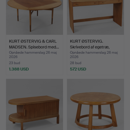
KURT ØSTERVIG & CARL
KURT ØSTERVIG.
MADSEN. Spisebord med…
Skrivebord af egetræ,
front…
Opnåede hammerslag 26 maj
Opnåede hammerslag 26 maj
2026
2026
23 bud
28 bud
1.388 USD
572 USD