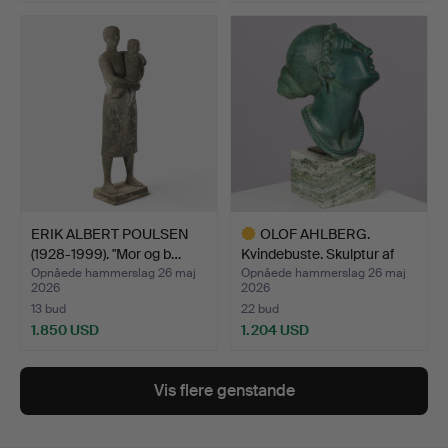
ERIK ALBERT POULSEN
OLOF AHLBERG.
(1928-1999). "Mor og b…
Kvindebuste. Skulptur af
grø…
Opnåede hammerslag 26 maj
Opnåede hammerslag 26 maj
2026
2026
13 bud
22 bud
1.850 USD
1.204 USD
Udvalgt
genstand
Vis flere genstande