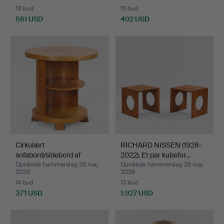
10 bud
15 bud
561 USD
402 USD
Cirkulært
RICHARD NISSEN (1928-
sofabord/sidebord af
2022). Et par kubefor…
bejdset elm…
Opnåede hammerslag 26 maj
Opnåede hammerslag 26 maj
2026
2026
14 bud
13 bud
371 USD
1.927 USD